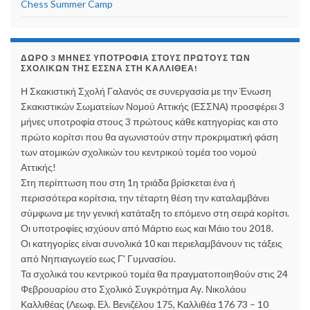
Chess Summer Camp
ΔΏΡΟ 3 ΜΉΝΕΣ ΥΠΟΤΡΟΦΊΑ ΣΤΟΥΣ ΠΡΏΤΟΥΣ ΤΩΝ
ΣΧΟΛΙΚΏΝ ΤΗΣ ΕΣΣΝΑ ΣΤΗ ΚΑΛΛΙΘΈΑ!
Η Σκακιστική Σχολή Γαλανός σε συνεργασία με την Ένωση
Σκακιστικών Σωματείων Νομού Αττικής (ΕΣΣΝΑ) προσφέρει 3
μήνες υποτροφία στους 3 πρώτους κάθε κατηγορίας και στο
πρώτο κορίτσι που θα αγωνιστούν στην προκριματική φάση
των ατομικών σχολικών του κεντρικού τομέα τοο νομού
Αττικής!
Στη περίπτωση που στη 1η τριάδα βρίσκεται ένα ή
περισσότερα κορίτσια, την τέταρτη θέση την καταλαμβάνει
σύμφωνα με την γενική κατάταξη το επόμενο στη σειρά κορίτσι.
Οι υποτροφίες ισχύουν από Μάρτιο εως και Μάιο του 2018.
Οι κατηγορίες είναι συνολικά 10 και περιελαμβάνουν τις τάξεις
από Νηπιαγωγείο εως Γ' Γυμνασίου.
Τα σχολικά του κεντρικού τομέα θα πραγματοποιηθούν στις 24
Φεβρουαρίου στο Σχολικό Συγκρότημα Αγ. Νικολάου
Καλλιθέας (Λεωφ. Ελ. Βενιζέλου 175, Καλλιθέα 176 73 – 10