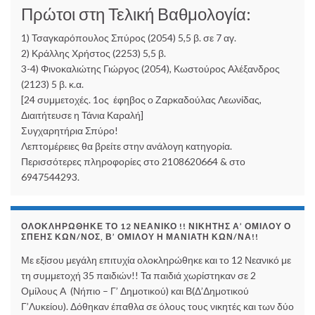
Πρώτοι στη Τελική Βαθμολογία:
1) Τσαγκαρόπουλος Σπύρος (2054) 5,5 β. σε 7 αγ.
2) Κράλλης Χρήστος (2253) 5,5 β.
3-4) Φινοκαλιώτης Γιώργος (2054), Κωστούρος Αλέξανδρος
(2123) 5 β. κ.α.
[24 συμμετοχές. 1ος έφηβος ο Ζαρκαδούλας Λεωνίδας,
Διαιτήτευσε η Τάνια Καραλή]
Συγχαρητήρια Σπύρο!
Λεπτομέρειες θα βρείτε στην ανάλογη κατηγορία.
Περισσότερες πληροφορίες στο 2108620664 & στο
6947544293.
ΟΛΟΚΛΗΡΏΘΗΚΕ ΤΟ 12 ΝΕΑΝΙΚΌ !! ΝΙΚΗΤΉΣ Α’ ΟΜΊΛΟΥ Ο
ΣΠΈΗΣ ΚΩΝ/ΝΟΣ, Β’ ΟΜΊΛΟΥ Η ΜΑΝΙΆΤΗ ΚΩΝ/ΝΑ!!
Με εξίσου μεγάλη επιτυχία ολοκληρώθηκε και το 12 Νεανικό με
τη συμμετοχή 35 παιδιών!! Τα παιδιά χωρίστηκαν σε 2
Ομίλους Α (Νήπιο – Γ’ Δημοτικού) και Β(Δ’Δημοτικού
Γ’Λυκείου). Δόθηκαν έπαθλα σε όλους τους νικητές και των δύο