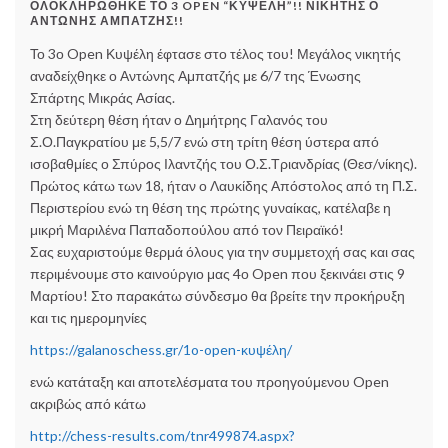
ΟΛΟΚΛΗΡΩΘΗΚΕ ΤΟ 3 OPEN “ΚΥΨΕΛΗ”!! ΝΙΚΗΤΗΣ Ο
ΑΝΤΩΝΗΣ ΑΜΠΑΤΖΗΣ!!
Το 3ο Open Κυψέλη έφτασε στο τέλος του! Μεγάλος νικητής
αναδείχθηκε ο Αντώνης Αμπατζής με 6/7 της Ένωσης
Σπάρτης Μικράς Ασίας.
Στη δεύτερη θέση ήταν ο Δημήτρης
Γαλανός του
Σ.Ο.Παγκρατίου με 5,5/7 ενώ στη τρίτη θέση ύστερα από
ισοβαθμίες ο Σπύρος Ιλαντζής του Ο.Σ.Τριανδρίας (Θεσ/νίκης).
Πρώτος κάτω των 18, ήταν ο Λαυκίδης Απόστολος από τη Π.Σ.
Περιστερίου ενώ τη θέση της πρώτης γυναίκας, κατέλαβε η
μικρή Μαριλένα Παπαδοπούλου από τον Πειραϊκό!
Σας ευχαριστούμε θερμά όλους για την συμμετοχή σας και σας
περιμένουμε στο καινούργιο μας 4ο Open που ξεκινάει στις 9
Μαρτίου! Στο παρακάτω σύνδεσμο θα βρείτε την προκήρυξη
και τις ημερομηνίες
https://galanoschess.gr/1o-open-κυψέλη/
ενώ κατάταξη και αποτελέσματα του προηγούμενου Open
ακριβώς από κάτω
http://chess-results.com/tnr499874.aspx?