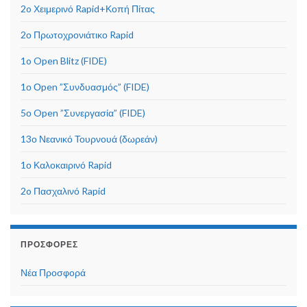
2o Χειμερινό Rapid+Κοπή Πίτας
2ο Πρωτοχρονιάτικο Rapid
1o Open Blitz (FIDE)
1ο Οpen ”Συνδυασμός” (FIDE)
5ο Open ”Συνεργασία” (FIDE)
13ο Νεανικό Τουρνουά (δωρεάν)
1ο Καλοκαιρινό Rapid
2o Πασχαλινό Rapid
ΠΡΟΣΦΟΡΈΣ
Νέα Προσφορά