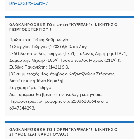
lan=19&art=1&rd=7
ΟΛΟΚΛΗΡΏΘΗΚΕ ΤΟ 2 OPEN “ΚΥΨΈΛΗ”!! ΝΙΚΗΤΉΣ Ο
ΓΙΏΡΓΟΣ ΣΤΕΡΓΊΟΥ!!
Πρώτοι στη Τελική Βαθμολογία:
1) Στεργίου Γιώργος (1703) 6,5 β. σε 7 αγ.
2-6) Βλασόπουλος Γιώργος (1751), Γαλανός Δημήτρης (1971),
Σαμαρτζής Μιχαήλ (1859), Τασσόπουλος Μάριος (2119) &
Ξυδέας Παναγιώτης (1421) 5 β.
[32 συμμετοχές. 1ος έφηβος ο Καζαντζόγλου Στέφανος,
Διαιτήτευσε η Τάνια Καραλή]
Συγχαρητήρια Γιώργο!
Λεπτομέρειες θα βρείτε στην ανάλογη κατηγορία.
Περισσότερες πληροφορίες στο 2108620664 & στο
6947544293.
ΟΛΟΚΛΗΡΏΘΗΚΕ ΤΟ 1 OPEN “ΚΥΨΈΛΗ”!! ΝΙΚΗΤΉΣ Ο
ΣΠΎΡΟΣ ΤΣΑΓΚΑΡΌΠΟΥΛΟΣ!!