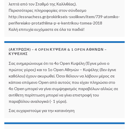
λεπτά από τον Σταθμό της Καλλιθέας).
Περισσότερες πληροφορίες στον σύνδεσμο
http://essnachess.gr/prokirikseis-sxolikwn/item/739-atomiko-
perifereiako-protathlima-p-e-kentrikou-tomea-2018
Καλή επιτυχία ευχόμαστε σε όλα τα παιδιά!
(ΑΚΎΡΩΣΗ) – 4 OPEN ΚΥΨΈΛΗ & 1 OPEN ΑΘΗΝΏΝ –
ΚΥΨΈΛΗΣ
Σας ενημερώνουμε ότι το 4ο Open Κυψέλη (Έγινε μόνο ο
πρώτος γύρος) και το 1ο Open Αθηνών – Κυψέλης (δεν έγινε
καθόλου) έχουν ακυρωθεί. Όσοι θέλουν να λάβουν μέρος σε
κάποιο επόμενο Open από αυτούς που είχαν πληρώσει στο
4ο Open μπορεί να γίνει συμψηφισμός παραβόλων αλλιώς σε
αντίθετη περίπτωση μπορεί να γίνει επιστροφή του
παραβόλου αναλογικά (- 1 γύρο).
Σας ευχαριστούμε για την κατανόηση