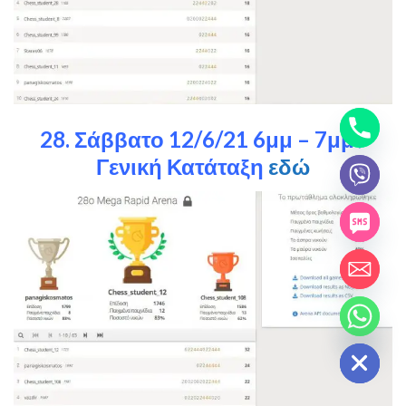
28. Σάββατο 12/6/21 6μμ – 7μμ /
Γενική Κατάταξη
εδώ
chaty
Hide