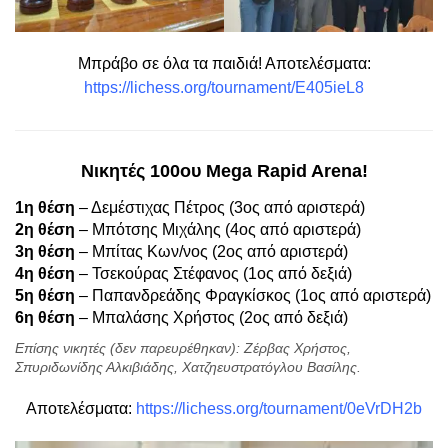
Μπράβο σε όλα τα παιδιά! Αποτελέσματα:
https://lichess.org/tournament/E405ieL8
Νικητές 100ου Mega Rapid Arena!
1η θέση
– Δεμέστιχας Πέτρος (3ος από αριστερά)
2η θέση
– Μπότσης Μιχάλης (4ος από αριστερά)
3η θέση
– Μπίτας Κων/νος (2ος από αριστερά)
4η θέση
– Τσεκούρας Στέφανος (1ος από δεξιά)
5η θέση
– Παπανδρεάδης Φραγκίσκος (1ος από αριστερά)
6η θέση
– Μπαλάσης Χρήστος (2ος από δεξιά)
Επίσης νικητές (δεν παρευρέθηκαν): Ζέρβας Χρήστος,
Σπυριδωνίδης Αλκιβιάδης, Χατζηευστρατόγλου Βασίλης.
Αποτελέσματα:
https://lichess.org/tournament/0eVrDH2b