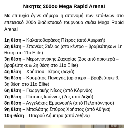
Νικητές 200ου Mega Rapid Arena!
Με επιτυχία έγινε σήμερα η απονομή των επάθλων στο
επετειακό 200ο διαδικτυακό τουρνουά σκάκι Mega Rapid
Arena!
1η θέση
– Καλαποθαράκος Πέτρος (από Αμερική)
2η θέση
– Σπανέας Στέλιος (στο κέντρο – βραβεύτηκε & 1η
θέση στο 11ο Elite)
3η θέση
– Μερωνιανάκης Ζαχαρίας (2ος από αριστερά –
βραβεύτηκε & 2η θέση στο 11ο Elite)
4η θέση
– Χρήστου Πέτρος (δεξιά)
5η θέση
– Κοσμάτος Παναγής (αριστερά – βραβεύτηκε &
3η θέση στο 11ο Elite)
6η θέση
– Γεωργακής Νίκος (από Κόρινθο)
7η θέση
– Πάτσιος Ιωάννης (2ος από δεξιά)
8η θέση
– Αγγελάκης Εμμανουήλ (από Πελοπόννησο)
9η θέση
– Μπαλάσης Σπύρος Χρήστος (από Αθήνα)
10η θέση
– Πιτερού Δήμητρα (από Αθήνα)