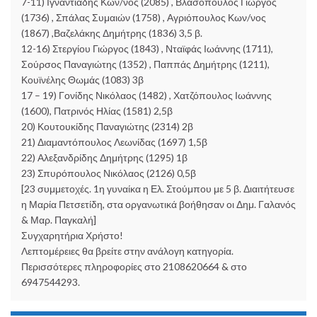
7-11) Ιγναντιάδης Κων/νος (2085) , Βλασόπουλος Γιώργος
(1736) , Σπάλας Συμαιών (1758) , Αγριόπουλος Κων/νος
(1867) ,Βαζελάκης Δημήτρης (1836) 3,5 β.
12-16) Στεργίου Γιώργος (1843) , Νταϊφάς Ιωάννης (1711),
Σούρσος Παναγιώτης (1352) , Παππάς Δημήτρης (1211),
Κουϊνέλης Θωμάς (1083) 3β
17 – 19) Γονίδης Νικόλαος (1482) , Χατζόπουλος Ιωάννης
(1600), Πατρινός Ηλίας (1581) 2,5β
20) Κουτουκίδης Παναγιώτης (2314) 2β
21) Διαμαντόπουλος Λεωνίδας (1697) 1,5β
22) Αλεξανδρίδης Δημήτρης (1295) 1β
23) Σπυρόπουλος Νικόλαος (2126) 0,5β
[23 συμμετοχές. 1η γυναίκα η Ελ. Στούμπου με 5 β. Διαιτήτευσε
η Μαρία Πετσετίδη, στα οργανωτικά βοήθησαν οι Δημ. Γαλανός
& Μαρ. Παγκαλή]
Συγχαρητήρια Χρήστο!
Λεπτομέρειες θα βρείτε στην ανάλογη κατηγορία.
Περισσότερες πληροφορίες στο 2108620664 & στο
6947544293.