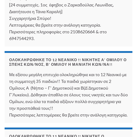
[24 συμμετοχές. 1ος έφηβος ο Ζαρκαδούλας Λεωνίδας,
Διαιτήτευσε η Τάνια Καραλή]
Συγχαρητήρια Σπύρο!
Λεπτομέρειες θα βρείτε στην ανάλογη κατηγορία.
Περισσότερες πληροφορίες στο 2108620664 & στο
6947544293.
ΟΛΟΚΛΗΡΏΘΗΚΕ ΤΟ 12 ΝΕΑΝΙΚΌ !! ΝΙΚΗΤΉΣ Α’ ΟΜΊΛΟΥ Ο
ΣΠΈΗΣ ΚΩΝ/ΝΟΣ, Β’ ΟΜΊΛΟΥ Η ΜΑΝΙΆΤΗ ΚΩΝ/ΝΑ!!
Με εξίσου μεγάλη επιτυχία ολοκληρώθηκε και το 12 Νεανικό με
τη συμμετοχή 35 παιδιών!! Τα παιδιά χωρίστηκαν σε 2
Ομίλους Α (Νήπιο – Γ’ Δημοτικού) και Β(Δ’Δημοτικού
Γ’Λυκείου). Δόθηκαν έπαθλα σε όλους τους νικητές και των δύο
Ομίλων, ενώ όλα τα παιδιά αξίζουν πολλά συγχαρητήρια για
την προσπάθειά τους!!
Περισσότερες λεπτομέρειες θα βρείτε στην ανάλογη κατηγορία.
ΟΛΟΚΛΗΡΏΘΗΚΕ ΤΟ 11 ΝΕΑΝΙΚΌ !! ΝΙΚΗΤΉΣ Ο