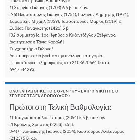
Πρώτοι στη Τελική Βαθμολογία:
1) Στεργίου Γιώργος (1703) 6,5 β. σε 7 αγ.
2-6) Βλασόπουλος Γιώργος (1751), Γαλανός Δημήτρης (1971),
Σαμαρτζής Μιχαήλ (1859), Τασσόπουλος Μάριος (2119) &
Ξυδέας Παναγιώτης (1421) 5 β.
[32 συμμετοχές. 1ος έφηβος ο Καζαντζόγλου Στέφανος,
Διαιτήτευσε η Τάνια Καραλή]
Συγχαρητήρια Γιώργο!
Λεπτομέρειες θα βρείτε στην ανάλογη κατηγορία.
Περισσότερες πληροφορίες στο 2108620664 & στο
6947544293.
ΟΛΟΚΛΗΡΏΘΗΚΕ ΤΟ 1 OPEN “ΚΥΨΈΛΗ”!! ΝΙΚΗΤΉΣ Ο
ΣΠΎΡΟΣ ΤΣΑΓΚΑΡΌΠΟΥΛΟΣ!!
Πρώτοι στη Τελική Βαθμολογία:
1) Τσαγκαρόπουλος Σπύρος (2054) 5,5 β. σε 7 αγ.
2) Κράλλης Χρήστος (2253) 5,5 β.
3-4) Φινοκαλιώτης Γιώργος (2054), Κωστούρος Αλέξανδρος
(2123) 5 β. κ.α.