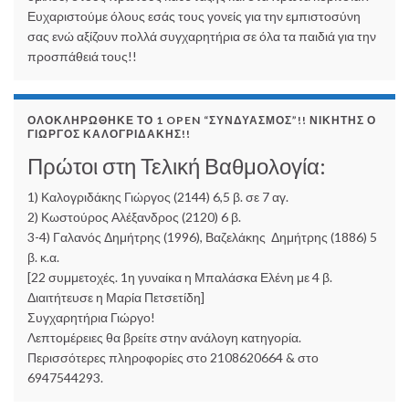
Ευχαριστούμε όλους εσάς τους γονείς για την εμπιστοσύνη
σας ενώ αξίζουν πολλά συγχαρητήρια σε όλα τα παιδιά για την
προσπάθειά τους!!
ΟΛΟΚΛΗΡΏΘΗΚΕ ΤΟ 1 OPEN “ΣΥΝΔΥΑΣΜΌΣ”!! ΝΙΚΗΤΉΣ Ο
ΓΙΏΡΓΟΣ ΚΑΛΟΓΡΙΔΆΚΗΣ!!
Πρώτοι στη Τελική Βαθμολογία:
1) Καλογριδάκης Γιώργος (2144) 6,5 β. σε 7 αγ.
2) Κωστούρος Αλέξανδρος (2120) 6 β.
3-4) Γαλανός Δημήτρης (1996), Βαζελάκης Δημήτρης (1886) 5
β. κ.α.
[22 συμμετοχές. 1η γυναίκα η Μπαλάσκα Ελένη με 4 β.
Διαιτήτευσε η Μαρία Πετσετίδη]
Συγχαρητήρια Γιώργο!
Λεπτομέρειες θα βρείτε στην ανάλογη κατηγορία.
Περισσότερες πληροφορίες στο 2108620664 & στο
6947544293.