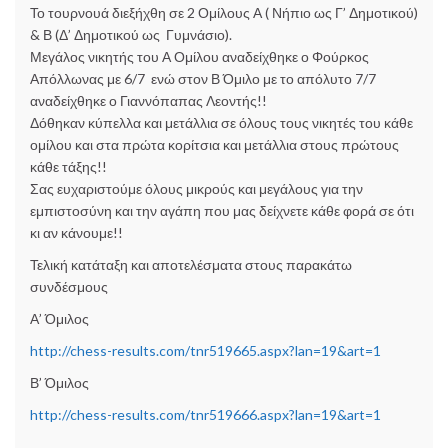
Το τουρνουά διεξήχθη σε 2 Ομίλους Α ( Νήπιο ως Γ’ Δημοτικού)
& Β (Δ’ Δημοτικού ως Γυμνάσιο).
Μεγάλος νικητής του Α Ομίλου αναδείχθηκε ο Φούρκος
Απόλλωνας με 6/7 ενώ στον Β Όμιλο με το απόλυτο 7/7
αναδείχθηκε ο Γιαννόπαπας Λεοντής!!
Δόθηκαν κύπελλα και μετάλλια σε όλους τους νικητές του κάθε
ομίλου και στα πρώτα κορίτσια και μετάλλια στους πρώτους
κάθε τάξης!!
Σας ευχαριστούμε όλους μικρούς και μεγάλους για την
εμπιστοσύνη και την αγάπη που μας δείχνετε κάθε φορά σε ότι
κι αν κάνουμε!!
Τελική κατάταξη και αποτελέσματα στους παρακάτω
συνδέσμους
Α’ Όμιλος
http://chess-results.com/tnr519665.aspx?lan=19&art=1
Β’ Όμιλος
http://chess-results.com/tnr519666.aspx?lan=19&art=1