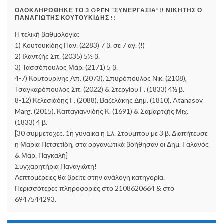
ΟΛΟΚΛΗΡΏΘΗΚΕ ΤΟ 3 OPEN “ΣΥΝΕΡΓΑΣΊΑ”!! ΝΙΚΗΤΉΣ Ο
ΠΑΝΑΓΙΏΤΗΣ ΚΟΥΤΟΥΚΊΔΗΣ !!
Η τελική βαθμολογία:
1) Κουτουκίδης Παν. (2283) 7 β. σε 7 αγ. (!)
2) Ιλαντζής Σπ. (2035) 5½ β.
3) Τασσόπουλος Μάρ. (2171) 5 β.
4-7) Κουτουρίνης Απ. (2073), Σπυρόπουλος Νικ. (2108),
Τσαγκαρόπουλος Σπ. (2022) & Στεργίου Γ. (1833) 4½ β.
8-12) Κελεσιάδης Γ. (2088), Βαζελάκης Δημ. (1810), Atanasov
Marg. (2015), Καπαγιαννίδης Κ. (1691) & Σαμαρτζής Μιχ.
(1833) 4 β.
[30 συμμετοχές. 1η γυναίκα η Ελ. Στούμπου με 3 β. Διαιτήτευσε
η Μαρία Πετσετίδη, στα οργανωτικά βοήθησαν οι Δημ. Γαλανός
& Μαρ. Παγκαλή]
Συγχαρητήρια Παναγιώτη!
Λεπτομέρειες θα βρείτε στην ανάλογη κατηγορία.
Περισσότερες πληροφορίες στο 2108620664 & στο
6947544293.