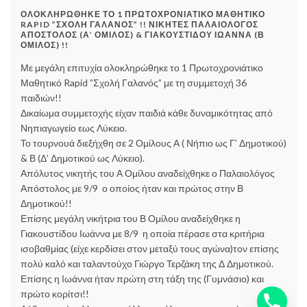
ΟΛΟΚΛΗΡΏΘΗΚΕ ΤΟ 1 ΠΡΩΤΟΧΡΟΝΙΆΤΙΚΟ ΜΑΘΗΤΙΚΌ
RAPID ”ΣΧΟΛΉ ΓΑΛΑΝΌΣ” !! ΝΙΚΗΤΈΣ ΠΑΛΑΙΟΛΌΓΟΣ
ΑΠΌΣΤΟΛΟΣ (Α’ ΌΜΙΛΟΣ) & ΓΙΑΚΟΥΣΤΊΔΟΥ ΙΩΆΝΝΑ (Β
ΌΜΙΛΟΣ) !!
Με μεγάλη επιτυχία ολοκληρώθηκε το 1 Πρωτοχρονιάτικο
Μαθητικό Rapid ”Σχολή Γαλανός” με τη συμμετοχή 36
παιδιών!!
Δικαίωμα συμμετοχής είχαν παιδιά κάθε δυναμικότητας από
Νηπιαγωγείο εως Λύκειο.
Το τουρνουά διεξήχθη σε 2 Ομίλους Α ( Νήπιο ως Γ’ Δημοτικού)
& Β (Δ’ Δημοτικού ως Λύκειο).
Απόλυτος νικητής του Α Ομίλου αναδείχθηκε ο Παλαιολόγος
Απόστολος με 9/9 ο οποίος ήταν και πρώτος στην Β
Δημοτικού!!
Επίσης μεγάλη νικήτρια του Β Ομίλου αναδείχθηκε η
Γιακουστίδου Ιωάννα με 8/9 η οποία πέρασε στα κριτήρια
ισοβαθμίας (είχε κερδίσει στον μεταξύ τους αγώνα)τον επίσης
πολύ καλό και ταλαντούχο Γιώργο Τερζάκη της Δ Δημοτικού.
Επίσης η Ιωάννα ήταν πρώτη στη τάξη της (Γυμνάσιο) και
πρώτο κορίτσι!!