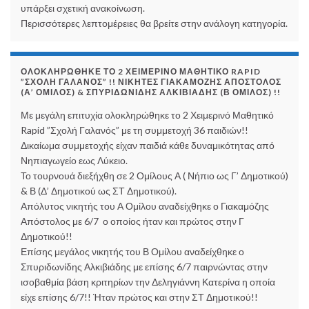
υπάρξει σχετική ανακοίνωση.
Περισσότερες λεπτομέρειες θα βρείτε στην ανάλογη κατηγορία.
ΟΛΟΚΛΗΡΏΘΗΚΕ ΤΟ 2 ΧΕΙΜΕΡΙΝΌ ΜΑΘΗΤΙΚΌ RAPID
”ΣΧΟΛΉ ΓΑΛΑΝΌΣ” !! ΝΙΚΗΤΈΣ ΓΙΑΚΑΜΌΖΗΣ ΑΠΌΣΤΟΛΟΣ
(Α’ ΌΜΙΛΟΣ) & ΣΠΥΡΙΔΩΝΊΔΗΣ ΑΛΚΙΒΙΆΔΗΣ (Β ΌΜΙΛΟΣ) !!
Με μεγάλη επιτυχία ολοκληρώθηκε το 2 Χειμερινό Μαθητικό
Rapid ”Σχολή Γαλανός” με τη συμμετοχή 36 παιδιών!!
Δικαίωμα συμμετοχής είχαν παιδιά κάθε δυναμικότητας από
Νηπιαγωγείο εως Λύκειο.
Το τουρνουά διεξήχθη σε 2 Ομίλους Α ( Νήπιο ως Γ’ Δημοτικού)
& Β (Δ’ Δημοτικού ως ΣΤ Δημοτικού).
Απόλυτος νικητής του Α Ομίλου αναδείχθηκε ο Γιακαμόζης
Απόστολος με 6/7 ο οποίος ήταν και πρώτος στην Γ
Δημοτικού!!
Επίσης μεγάλος νικητής του Β Ομίλου αναδείχθηκε ο
Σπυριδωνίδης Αλκιβιάδης με επίσης 6/7 παιρνώντας στην
ισοβαθμία βάση κριτηρίων την Δεληγιάννη Κατερίνα η οποία
είχε επίσης 6/7!! Ήταν πρώτος και στην ΣΤ Δημοτικού!!