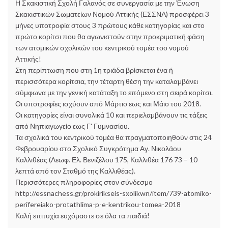
Η Σκακιστική Σχολή Γαλανός σε συνεργασία με την Ένωση
Σκακιστικών Σωματείων Νομού Αττικής (ΕΣΣΝΑ) προσφέρει 3
μήνες υποτροφία στους 3 πρώτους κάθε κατηγορίας και στο
πρώτο κορίτσι που θα αγωνιστούν στην προκριματική φάση
των ατομικών σχολικών του κεντρικού τομέα τοο νομού
Αττικής!
Στη περίπτωση που στη 1η τριάδα βρίσκεται ένα ή
περισσότερα κορίτσια, την τέταρτη θέση την καταλαμβάνει
σύμφωνα με την γενική κατάταξη το επόμενο στη σειρά κορίτσι.
Οι υποτροφίες ισχύουν από Μάρτιο εως και Μάιο του 2018.
Οι κατηγορίες είναι συνολικά 10 και περιελαμβάνουν τις τάξεις
από Νηπιαγωγείο εως Γ' Γυμνασίου.
Τα σχολικά του κεντρικού τομέα θα πραγματοποιηθούν στις 24
Φεβρουαρίου στο Σχολικό Συγκρότημα Αγ. Νικολάου
Καλλιθέας (Λεωφ. Ελ. Βενιζέλου 175, Καλλιθέα 176 73 – 10
λεπτά από τον Σταθμό της Καλλιθέας).
Περισσότερες πληροφορίες στον σύνδεσμο
http://essnachess.gr/prokirikseis-sxolikwn/item/739-atomiko-
perifereiako-protathlima-p-e-kentrikou-tomea-2018
Καλή επιτυχία ευχόμαστε σε όλα τα παιδιά!