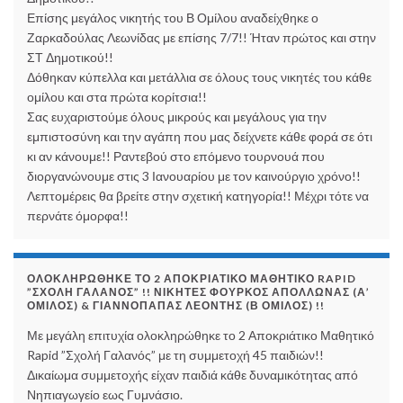
Επίσης μεγάλος νικητής του Β Ομίλου αναδείχθηκε ο
Ζαρκαδούλας Λεωνίδας με επίσης 7/7!! Ήταν πρώτος και στην
ΣΤ Δημοτικού!!
Δόθηκαν κύπελλα και μετάλλια σε όλους τους νικητές του κάθε
ομίλου και στα πρώτα κορίτσια!!
Σας ευχαριστούμε όλους μικρούς και μεγάλους για την
εμπιστοσύνη και την αγάπη που μας δείχνετε κάθε φορά σε ότι
κι αν κάνουμε!! Ραντεβού στο επόμενο τουρνουά που
διοργανώνουμε στις 3 Ιανουαρίου με τον καινούργιο χρόνο!!
Λεπτομέρεις θα βρείτε στην σχετική κατηγορία!! Μέχρι τότε να
περνάτε όμορφα!!
ΟΛΟΚΛΗΡΏΘΗΚΕ ΤΟ 2 ΑΠΟΚΡΙΆΤΙΚΟ ΜΑΘΗΤΙΚΌ RAPID
”ΣΧΟΛΉ ΓΑΛΑΝΌΣ” !! ΝΙΚΗΤΈΣ ΦΟΎΡΚΟΣ ΑΠΌΛΛΩΝΑΣ (Α’
ΌΜΙΛΟΣ) & ΓΙΑΝΝΌΠΑΠΑΣ ΛΕΟΝΤΉΣ (Β ΌΜΙΛΟΣ) !!
Με μεγάλη επιτυχία ολοκληρώθηκε το 2 Αποκριάτικο Μαθητικό
Rapid ”Σχολή Γαλανός” με τη συμμετοχή 45 παιδιών!!
Δικαίωμα συμμετοχής είχαν παιδιά κάθε δυναμικότητας από
Νηπιαγωγείο εως Γυμνάσιο.