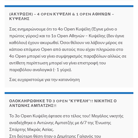
(ΑΚΎΡΩΣΗ) – 4 OPEN ΚΥΨΈΛΗ & 1 OPEN ΑΘΗΝΏΝ –
ΚΥΨΈΛΗΣ
Σας ενημερώνουμε ότι το 4ο Open Κυψέλη (Έγινε μόνο ο
πρώτος γύρος) και το 1ο Open Αθηνών – Κυψέλης (δεν έγινε
καθόλου) έχουν ακυρωθεί. Όσοι θέλουν να λάβουν μέρος σε
κάποιο επόμενο Open από αυτούς που είχαν πληρώσει στο
4ο Open μπορεί να γίνει συμψηφισμός παραβόλων αλλιώς σε
αντίθετη περίπτωση μπορεί να γίνει επιστροφή του
παραβόλου αναλογικά (- 1 γύρο).
Σας ευχαριστούμε για την κατανόηση
ΟΛΟΚΛΗΡΩΘΗΚΕ ΤΟ 3 OPEN “ΚΥΨΕΛΗ”!! ΝΙΚΗΤΗΣ Ο
ΑΝΤΩΝΗΣ ΑΜΠΑΤΖΗΣ!!
Το 3ο Open Κυψέλη έφτασε στο τέλος του! Μεγάλος νικητής
αναδείχθηκε ο Αντώνης Αμπατζής με 6/7 της Ένωσης
Σπάρτης Μικράς Ασίας.
Στη δεύτερη θέση ήταν ο Δημήτρης
Γαλανός του