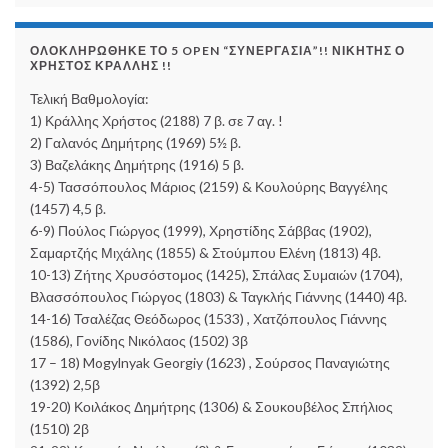
ΟΛΟΚΛΗΡΏΘΗΚΕ ΤΟ 5 OPEN “ΣΥΝΕΡΓΑΣΊΑ”!! ΝΙΚΗΤΉΣ Ο
ΧΡΉΣΤΟΣ ΚΡΆΛΛΗΣ !!
Τελική Βαθμολογία:
1) Κράλλης Χρήστος (2188) 7 β. σε 7 αγ. !
2) Γαλανός Δημήτρης (1969) 5½ β.
3) Βαζελάκης Δημήτρης (1916) 5 β.
4-5) Τασσόπουλος Μάριος (2159) & Κουλούρης Βαγγέλης
(1457) 4,5 β.
6-9) Πούλος Γιώργος (1999), Χρηστίδης Σάββας (1902),
Σαμαρτζής Μιχάλης (1855) & Στούμπου Ελένη (1813) 4β.
10-13) Ζήτης Χρυσόστομος (1425), Σπάλας Συμαιών (1704),
Βλασσόπουλος Γιώργος (1803) & Ταγκλής Γιάννης (1440) 4β.
14-16) Τσαλέζας Θεόδωρος (1533) , Χατζόπουλος Γιάννης
(1586), Γονίδης Νικόλαος (1502) 3β
17 – 18) Mogylnyak Georgiy (1623) , Σούρσος Παναγιώτης
(1392) 2,5β
19-20) Κοιλάκος Δημήτρης (1306) & Σουκουβέλος Σπήλιος
(1510) 2β