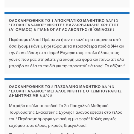
ΟΛΟΚΛΗΡΏΘΗΚΕ ΤΟ 1 ΑΠΟΚΡΙΆΤΙΚΟ ΜΑΘΗΤΙΚΌ RAPID
”ΣΧΟΛΉ ΓΑΛΑΝΌΣ” ΝΙΚΗΤΈΣ ΒΑΖΔΙΡΒΑΝΊΔΗΣ ΧΡΉΣΤΟΣ
(Α’ ΌΜΙΛΟΣ) & ΓΙΑΝΝΌΠΑΠΑΣ ΛΕΟΝΤΉΣ (Β΄ΌΜΙΛΟΣ)!!
Περάσαμε τέλεια! Πρέπει να ήταν το καλύτερο τουρνουά από
όσα έχουμε κάνει μέχρι τώρα με τα περισσότερα παιδιά (44) και
την διασκέδαση στο τέρμα! Ευχαριστούμε πολύ όλους τους
γονείς που μας στηρίξατε για ακόμη μια φορά και πάνω απ όλα
μπράβο σε όλα τα παιδιά για την προσπάθειά τους! Το αξίζουν!
ΟΛΟΚΛΗΡΏΘΗΚΕ ΤΟ 2 ΠΑΣΧΑΛΙΝΌ ΜΑΘΗΤΙΚΌ RAPID
”ΣΧΟΛΉ ΓΑΛΑΝΌΣ” ΜΕΓΆΛΟΣ ΝΙΚΗΤΉΣ Ο ΤΣΙΜΠΟΥΡΆΚΗΣ
ΔΗΜΉΤΡΗΣ ΜΕ 8,5/9!!
Μπράβο σε όλα τα παιδιά! Το 2ο Πασχαλινό Μαθητικό
Τουρνουά της Σκακιστικής Σχολής Γαλανός έφτασε στο τέλος
του! Περάσαμε όμορφα για ακόμη μια φορά! Καλές γιορτές
ευχόμαστε σε όλους, μικρούς & μεγάλους!