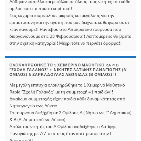
Δόθηκαν κύπελλα και μετάλλια σε όλους τους νικητές του κάθε
ομίλου και στα πρώτα κορίτσια!!
Σας ευχαριστούμε όλους μικρούς και μεγάλους για την
εμπιστοσύνη και την αγάπη που μας δείχνετε κάθε φορά σε ότι
κι αν κάνουμε!! Ραντεβού στο Αποκριάτικο τουρνουά που
διοργανώνουμε στις 23 Φεβρουαρίου!! Λεπτομέρειες θα βρείτε
στην σχετική κατηγορία!! Μέχρι τότε να περνάτε όμορφα!!
ΟΛΟΚΛΗΡΏΘΗΚΕ ΤΟ 1 ΧΕΙΜΕΡΙΝΌ ΜΑΘΗΤΙΚΌ RAPID
”ΣΧΟΛΉ ΓΑΛΑΝΌΣ” !! ΝΙΚΗΤΈΣ ΛΑΤΊΦΗΣ ΠΑΝΑΓΙΏΤΗΣ (Α’
ΌΜΙΛΟΣ) & ΖΑΡΚΑΔΟΎΛΑΣ ΛΕΩΝΊΔΑΣ (Β ΌΜΙΛΟΣ) !!
Με μεγάλη επιτυχία ολοκληρώθηκε το 1 Χειμερινό Μαθητικό
Rapid ”Σχολή Γαλανός” με τη συμμετοχή 41 παιδιών!!
Δικαίωμα συμμετοχής είχαν παιδιά κάθε δυναμικότητας από
Νηπιαγωγείο εως Λύκειο.
Το τουρνουά διεξήχθη σε 2 Ομίλους Α ( Νήπιο ως Γ’ Δημοτικού)
& Β (Δ’ Δημοτικού ως Λύκειο).
Απόλυτος νικητής του Α Ομίλου αναδείχθηκε ο Λατίφης
Παναγιώτης με 7/7 ο οποίος ήταν και πρώτος στην Γ
Δημοτικού!!