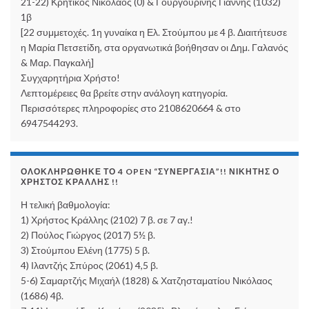
21-22) Κρητικός Νικόλαος (0) & Γουργουρίνης Γιάννης (1032)
1β
[22 συμμετοχές. 1η γυναίκα η Ελ. Στούμπου με 4 β. Διαιτήτευσε
η Μαρία Πετσετίδη, στα οργανωτικά βοήθησαν οι Δημ. Γαλανός
& Μαρ. Παγκαλή]
Συγχαρητήρια Χρήστο!
Λεπτομέρειες θα βρείτε στην ανάλογη κατηγορία.
Περισσότερες πληροφορίες στο 2108620664 & στο
6947544293.
ΟΛΟΚΛΗΡΏΘΗΚΕ ΤΟ 4 OPEN “ΣΥΝΕΡΓΑΣΊΑ”!! ΝΙΚΗΤΉΣ Ο
ΧΡΉΣΤΟΣ ΚΡΆΛΛΗΣ !!
Η τελική βαθμολογία:
1) Χρήστος Κράλλης (2102) 7 β. σε 7 αγ.!
2) Πούλος Γιώργος (2017) 5½ β.
3) Στούμπου Ελένη (1775) 5 β.
4) Ιλαντζής Σπύρος (2061) 4,5 β.
5-6) Σαμαρτζής Μιχαήλ (1828) & Χατζησταματίου Νικόλαος
(1686) 4β.