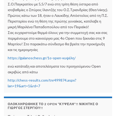
Σ.Ο.Παγκρατίου με 5,5/7 ενώ στη τρίτη θέση ύστερα από
ισοβαθμίες ο Σπύρος Ιλαντζής του Ο.Σ.Τριανδρίας (Θεσ/νίκης).
Πρώτος κάτω των 18, ήταν ο Λαυκίδης Απόστολος από τη Π.Σ.
Περιστερίου ενώ τη θέση της πρώτης γυναίκας, κατέλαβε η
μικρή Μαριλένα Παπαδοπούλου από τον Πειραϊκό!
Σας ευχαριστούμε θερμά όλους για την συμμετοχή σας και σας
περιμένουμε στο καινούργιο μας 4ο Open που ξεκινάει στις 9
Μαρτίου! Στο παρακάτω σύνδεσμο θα βρείτε την προκήρυξη
και τις ημερομηνίες
https://galanoschess.gr/1o-open-κυψέλη/
ενώ κατάταξη και αποτελέσματα του προηγούμενου Open
ακριβώς από κάτω
http://chess-results.com/tnr499874.aspx?
lan=19&art=1&rd=7
ΟΛΟΚΛΗΡΏΘΗΚΕ ΤΟ 2 OPEN “ΚΥΨΈΛΗ”!! ΝΙΚΗΤΉΣ Ο
ΓΙΏΡΓΟΣ ΣΤΕΡΓΊΟΥ!!