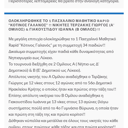
Περισσότερες λεπτομέρειες θα βρείτε στην ανάλογη κατηγορία.
ΟΛΟΚΛΗΡΏΘΗΚΕ ΤΟ 1 ΠΑΣΧΑΛΙΝΌ ΜΑΘΗΤΙΚΌ RAPID
”ΚΌΤΙΝΟΣ ΓΑΛΑΝΌΣ” !! ΝΙΚΗΤΈΣ ΤΕΡΖΆΚΗΣ ΓΙΏΡΓΟΣ (Α’
ΌΜΙΛΟΣ) & ΓΙΑΚΟΥΣΤΊΔΟΥ ΙΩΆΝΝΑ (Β ΌΜΙΛΟΣ) !!
Με μεγάλη επιτυχία ολοκληρώθηκε το 1 Πασχαλινό Μαθητικό
Rapid ”Κότινος Γαλανός” με τη συμμετοχή 34 παιδιών!!
Δικαίωμα συμμετοχής είχαν παιδιά κάθε δυναμικότητας από
Νηπιαγωγείο εως Λύκειο.
Το τουρνουά διεξήχθη σε 2 Ομίλους Α ( Νήπιο ως Δ’
Δημοτικού) & Β (Ε’ Δημοτικού ως Λύκειο).
Απόλυτος νικητής του Α Ομίλου αναδείχθηκε ο Τερζάκης
Γιώργος με 12 νίκες στους 12 αγώνες από το 56ο Δημοτικό
Ηρακλείου Κρήτης ο οποίος ήταν και πρώτος στην τάξη του!!
Επίσης απόλυτη νικήτρια του Β Ομίλου αναδείχθηκε η
Γιακουστίδου Ιωάννα με 13 νίκες στους 13 αγώνες (λόγω
συστήματος πούλ) από το 4ο Γυμνάσιο Βύρωνα, η οποία ήταν
και πρώτη στη τάξη της και πρώτο κορίτσι!!
Δόθηκαν κύπελλα και μετάλλια σε όλους τους νικητές του κάθε
ομίλου, στους πρώτους κάθε τάξης και στα πρώτα κορίτσια!!