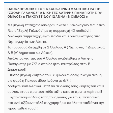
ΟΛΟΚΛΗΡΏΘΗΚΕ ΤΟ 1 ΚΑΛΟΚΑΙΡΙΝΌ ΜΑΘΗΤΙΚΌ RAPID
”ΣΧΟΛΉ ΓΑΛΑΝΌΣ” !! ΝΙΚΗΤΈΣ ΛΑΤΊΦΗΣ ΠΑΝΑΓΙΏΤΗΣ (Α’
ΌΜΙΛΟΣ) & ΓΙΑΚΟΥΣΤΊΔΟΥ ΙΩΆΝΝΑ (Β ΌΜΙΛΟΣ) !!
Με μεγάλη επιτυχία ολοκληρώθηκε το 1 Καλοκαιρινό Μαθητικό
Rapid ”Σχολή Γαλανός” με τη συμμετοχή 43 παιδιών!!
Δικαίωμα συμμετοχής είχαν παιδιά κάθε δυναμικότητας από
Νηπιαγωγείο εως Λύκειο.
Το τουρνουά διεξήχθη σε 2 Ομίλους Α ( Νήπιο ως Γ’ Δημοτικού)
& Β (Δ’ Δημοτικού ως Λύκειο).
Απόλυτος νικητής του Α Ομίλου αναδείχθηκε ο Λατίφης
Παναγιώτης με 7/7 ο οποίος ήταν και πρώτος στην Β
Δημοτικού!!
Επίσης μεγάλη νικήτρια του Β Ομίλου αναδείχθηκε για ακόμη
μια φορά η Γιακουστίδου Ιωάννα με 6/7!!
Δόθηκαν κύπελλα και μετάλλια σε όλους τους νικητές του κάθε
ομίλου, στους πρώτους κάθε τάξης και στα πρώτα κορίτσια!!
Ευχαριστούμε όλους εσάς τους γονείς για την εμπιστοσύνη
σας ενώ αξίζουν πολλά συγχαρητήρια σε όλα τα παιδιά για την
προσπάθειά τους!!