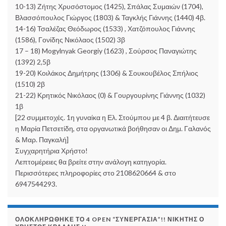
10-13) Ζήτης Χρυσόστομος (1425), Σπάλας Συμαιών (1704),
Βλασσόπουλος Γιώργος (1803) & Ταγκλής Γιάννης (1440) 4β.
14-16) Τσαλέζας Θεόδωρος (1533) , Χατζόπουλος Γιάννης
(1586), Γονίδης Νικόλαος (1502) 3β
17 – 18) Mogylnyak Georgiy (1623) , Σούρσος Παναγιώτης
(1392) 2,5β
19-20) Κοιλάκος Δημήτρης (1306) & Σουκουβέλος Σπήλιος
(1510) 2β
21-22) Κρητικός Νικόλαος (0) & Γουργουρίνης Γιάννης (1032)
1β
[22 συμμετοχές. 1η γυναίκα η Ελ. Στούμπου με 4 β. Διαιτήτευσε
η Μαρία Πετσετίδη, στα οργανωτικά βοήθησαν οι Δημ. Γαλανός
& Μαρ. Παγκαλή]
Συγχαρητήρια Χρήστο!
Λεπτομέρειες θα βρείτε στην ανάλογη κατηγορία.
Περισσότερες πληροφορίες στο 2108620664 & στο
6947544293.
ΟΛΟΚΛΗΡΏΘΗΚΕ ΤΟ 4 OPEN “ΣΥΝΕΡΓΑΣΊΑ”!! ΝΙΚΗΤΉΣ Ο