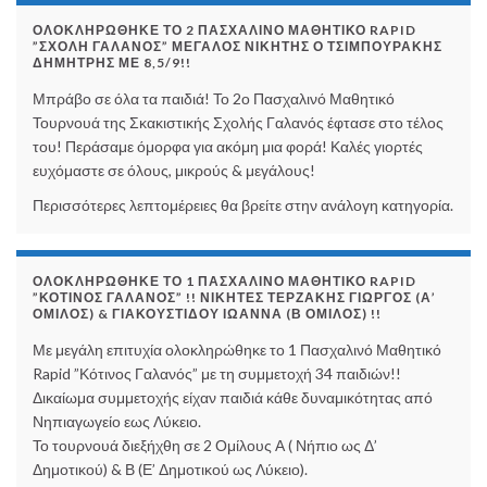
ΟΛΟΚΛΗΡΏΘΗΚΕ ΤΟ 2 ΠΑΣΧΑΛΙΝΌ ΜΑΘΗΤΙΚΌ RAPID
”ΣΧΟΛΉ ΓΑΛΑΝΌΣ” ΜΕΓΆΛΟΣ ΝΙΚΗΤΉΣ Ο ΤΣΙΜΠΟΥΡΆΚΗΣ
ΔΗΜΉΤΡΗΣ ΜΕ 8,5/9!!
Μπράβο σε όλα τα παιδιά! Το 2ο Πασχαλινό Μαθητικό
Τουρνουά της Σκακιστικής Σχολής Γαλανός έφτασε στο τέλος
του! Περάσαμε όμορφα για ακόμη μια φορά! Καλές γιορτές
ευχόμαστε σε όλους, μικρούς & μεγάλους!
Περισσότερες λεπτομέρειες θα βρείτε στην ανάλογη κατηγορία.
ΟΛΟΚΛΗΡΏΘΗΚΕ ΤΟ 1 ΠΑΣΧΑΛΙΝΌ ΜΑΘΗΤΙΚΌ RAPID
”ΚΌΤΙΝΟΣ ΓΑΛΑΝΌΣ” !! ΝΙΚΗΤΈΣ ΤΕΡΖΆΚΗΣ ΓΙΏΡΓΟΣ (Α’
ΌΜΙΛΟΣ) & ΓΙΑΚΟΥΣΤΊΔΟΥ ΙΩΆΝΝΑ (Β ΌΜΙΛΟΣ) !!
Με μεγάλη επιτυχία ολοκληρώθηκε το 1 Πασχαλινό Μαθητικό
Rapid ”Κότινος Γαλανός” με τη συμμετοχή 34 παιδιών!!
Δικαίωμα συμμετοχής είχαν παιδιά κάθε δυναμικότητας από
Νηπιαγωγείο εως Λύκειο.
Το τουρνουά διεξήχθη σε 2 Ομίλους Α ( Νήπιο ως Δ’
Δημοτικού) & Β (Ε’ Δημοτικού ως Λύκειο).