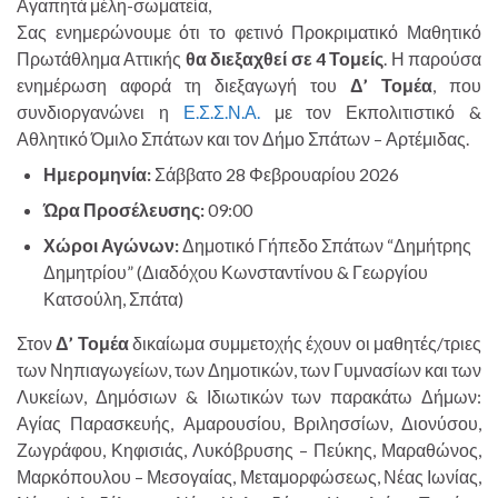
Αγαπητά μέλη-σωματεία,
Σας ενημερώνουμε ότι το φετινό Προκριματικό Μαθητικό
Πρωτάθλημα Αττικής
θα διεξαχθεί σε 4 Τομείς
. Η παρούσα
ενημέρωση αφορά τη διεξαγωγή του
Δ’ Τομέα
, που
συνδιοργανώνει η
Ε.Σ.Σ.Ν.Α.
με τον Εκπολιτιστικό &
Αθλητικό Όμιλο Σπάτων και τον Δήμο Σπάτων – Αρτέμιδας.
Ημερομηνία:
Σάββατο 28 Φεβρουαρίου 2026
Ώρα Προσέλευσης:
09:00
Χώροι Αγώνων:
Δημοτικό Γήπεδο Σπάτων “Δημήτρης
Δημητρίου” (Διαδόχου Κωνσταντίνου & Γεωργίου
Κατσούλη, Σπάτα)
Στον
Δ’ Τομέα
δικαίωμα συμμετοχής έχουν οι μαθητές/τριες
των Νηπιαγωγείων, των Δημοτικών, των Γυμνασίων και των
Λυκείων, Δημόσιων & Ιδιωτικών των παρακάτω Δήμων:
Αγίας Παρασκευής, Αμαρουσίου, Βριλησσίων, Διονύσου,
Ζωγράφου, Κηφισιάς, Λυκόβρυσης – Πεύκης, Μαραθώνος,
Μαρκόπουλου – Μεσογαίας, Μεταμορφώσεως, Νέας Ιωνίας,