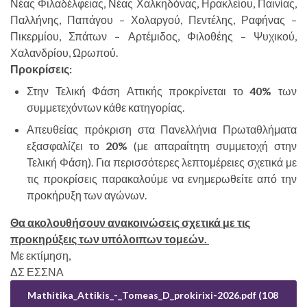
Νέας Φιλαδέλφειας, Νέας Χαλκηδόνας, Ηρακλείου, Παινίας,
Παλλήνης, Παπάγου – Χολαργού, Πεντέλης, Ραφήνας –
Πικερμίου, Σπάτων – Αρτέμιδος, Φιλοθέης – Ψυχικού,
Χαλανδρίου, Ωρωπού.
Προκρίσεις:
Στην Τελική Φάση Αττικής προκρίνεται το
40%
των
συμμετεχόντων κάθε κατηγορίας.
Απευθείας πρόκριση στα Πανελλήνια Πρωταθλήματα
εξασφαλίζει το
20%
(με απαραίτητη συμμετοχή στην
Τελική Φάση). Για περισσότερες λεπτομέρειες σχετικά με
τις προκρίσεις παρακαλούμε να ενημερωθείτε από την
προκήρυξη των αγώνων.
Θα ακολουθήσουν ανακοινώσεις σχετικά με τις
προκηρύξεις των υπόλοιπων τομεών.
Με εκτίμηση,
ΔΣ ΕΣΣΝΑ
Mathitika_Attikis_-_Tomeas_D_prokirixi-2026.pdf (108