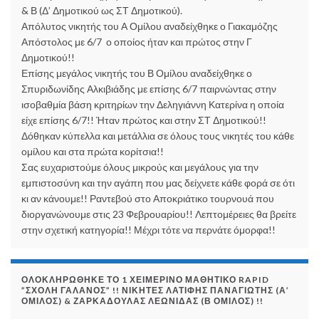
& Β (Δ’ Δημοτικού ως ΣΤ Δημοτικού).
Απόλυτος νικητής του Α Ομίλου αναδείχθηκε ο Γιακαμόζης
Απόστολος με 6/7 ο οποίος ήταν και πρώτος στην Γ
Δημοτικού!!
Επίσης μεγάλος νικητής του Β Ομίλου αναδείχθηκε ο
Σπυριδωνίδης Αλκιβιάδης με επίσης 6/7 παιρνώντας στην
ισοβαθμία βάση κριτηρίων την Δεληγιάννη Κατερίνα η οποία
είχε επίσης 6/7!! Ήταν πρώτος και στην ΣΤ Δημοτικού!!
Δόθηκαν κύπελλα και μετάλλια σε όλους τους νικητές του κάθε
ομίλου και στα πρώτα κορίτσια!!
Σας ευχαριστούμε όλους μικρούς και μεγάλους για την
εμπιστοσύνη και την αγάπη που μας δείχνετε κάθε φορά σε ότι
κι αν κάνουμε!! Ραντεβού στο Αποκριάτικο τουρνουά που
διοργανώνουμε στις 23 Φεβρουαρίου!! Λεπτομέρειες θα βρείτε
στην σχετική κατηγορία!! Μέχρι τότε να περνάτε όμορφα!!
ΟΛΟΚΛΗΡΏΘΗΚΕ ΤΟ 1 ΧΕΙΜΕΡΙΝΌ ΜΑΘΗΤΙΚΌ RAPID
”ΣΧΟΛΉ ΓΑΛΑΝΌΣ” !! ΝΙΚΗΤΈΣ ΛΑΤΊΦΗΣ ΠΑΝΑΓΙΏΤΗΣ (Α’
ΌΜΙΛΟΣ) & ΖΑΡΚΑΔΟΎΛΑΣ ΛΕΩΝΊΔΑΣ (Β ΌΜΙΛΟΣ) !!