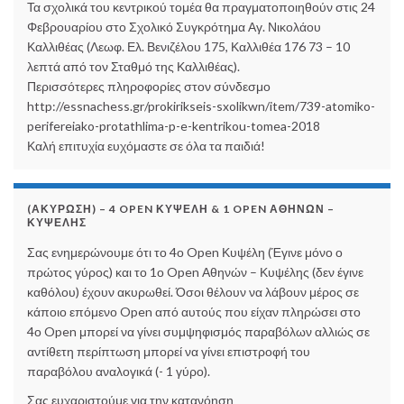
Τα σχολικά του κεντρικού τομέα θα πραγματοποιηθούν στις 24
Φεβρουαρίου στο Σχολικό Συγκρότημα Αγ. Νικολάου
Καλλιθέας (Λεωφ. Ελ. Βενιζέλου 175, Καλλιθέα 176 73 – 10
λεπτά από τον Σταθμό της Καλλιθέας).
Περισσότερες πληροφορίες στον σύνδεσμο
http://essnachess.gr/prokirikseis-sxolikwn/item/739-atomiko-
perifereiako-protathlima-p-e-kentrikou-tomea-2018
Καλή επιτυχία ευχόμαστε σε όλα τα παιδιά!
(ΑΚΎΡΩΣΗ) – 4 OPEN ΚΥΨΈΛΗ & 1 OPEN ΑΘΗΝΏΝ –
ΚΥΨΈΛΗΣ
Σας ενημερώνουμε ότι το 4ο Open Κυψέλη (Έγινε μόνο ο
πρώτος γύρος) και το 1ο Open Αθηνών – Κυψέλης (δεν έγινε
καθόλου) έχουν ακυρωθεί. Όσοι θέλουν να λάβουν μέρος σε
κάποιο επόμενο Open από αυτούς που είχαν πληρώσει στο
4ο Open μπορεί να γίνει συμψηφισμός παραβόλων αλλιώς σε
αντίθετη περίπτωση μπορεί να γίνει επιστροφή του
παραβόλου αναλογικά (- 1 γύρο).
Σας ευχαριστούμε για την κατανόηση