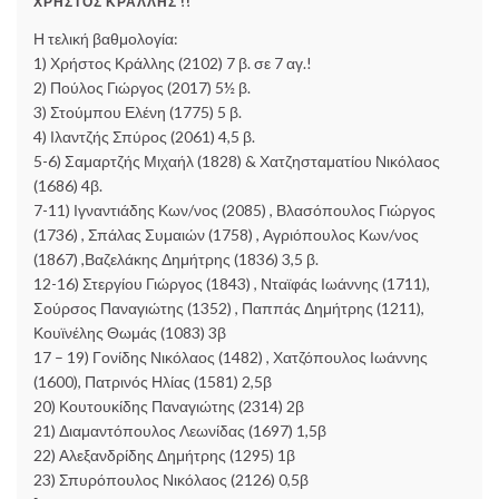
ΧΡΉΣΤΟΣ ΚΡΆΛΛΗΣ !!
Η τελική βαθμολογία:
1) Χρήστος Κράλλης (2102) 7 β. σε 7 αγ.!
2) Πούλος Γιώργος (2017) 5½ β.
3) Στούμπου Ελένη (1775) 5 β.
4) Ιλαντζής Σπύρος (2061) 4,5 β.
5-6) Σαμαρτζής Μιχαήλ (1828) & Χατζησταματίου Νικόλαος
(1686) 4β.
7-11) Ιγναντιάδης Κων/νος (2085) , Βλασόπουλος Γιώργος
(1736) , Σπάλας Συμαιών (1758) , Αγριόπουλος Κων/νος
(1867) ,Βαζελάκης Δημήτρης (1836) 3,5 β.
12-16) Στεργίου Γιώργος (1843) , Νταϊφάς Ιωάννης (1711),
Σούρσος Παναγιώτης (1352) , Παππάς Δημήτρης (1211),
Κουϊνέλης Θωμάς (1083) 3β
17 – 19) Γονίδης Νικόλαος (1482) , Χατζόπουλος Ιωάννης
(1600), Πατρινός Ηλίας (1581) 2,5β
20) Κουτουκίδης Παναγιώτης (2314) 2β
21) Διαμαντόπουλος Λεωνίδας (1697) 1,5β
22) Αλεξανδρίδης Δημήτρης (1295) 1β
23) Σπυρόπουλος Νικόλαος (2126) 0,5β