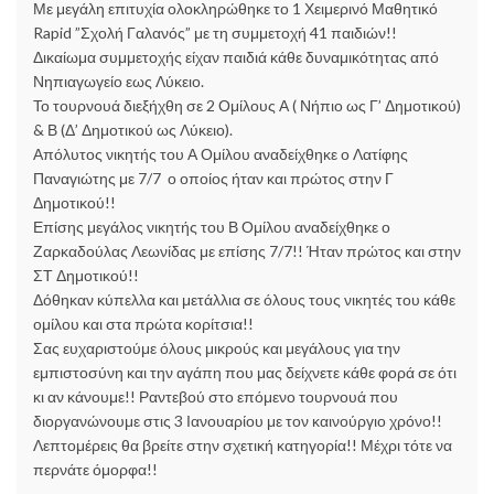
Με μεγάλη επιτυχία ολοκληρώθηκε το 1 Χειμερινό Μαθητικό
Rapid ”Σχολή Γαλανός” με τη συμμετοχή 41 παιδιών!!
Δικαίωμα συμμετοχής είχαν παιδιά κάθε δυναμικότητας από
Νηπιαγωγείο εως Λύκειο.
Το τουρνουά διεξήχθη σε 2 Ομίλους Α ( Νήπιο ως Γ’ Δημοτικού)
& Β (Δ’ Δημοτικού ως Λύκειο).
Απόλυτος νικητής του Α Ομίλου αναδείχθηκε ο Λατίφης
Παναγιώτης με 7/7 ο οποίος ήταν και πρώτος στην Γ
Δημοτικού!!
Επίσης μεγάλος νικητής του Β Ομίλου αναδείχθηκε ο
Ζαρκαδούλας Λεωνίδας με επίσης 7/7!! Ήταν πρώτος και στην
ΣΤ Δημοτικού!!
Δόθηκαν κύπελλα και μετάλλια σε όλους τους νικητές του κάθε
ομίλου και στα πρώτα κορίτσια!!
Σας ευχαριστούμε όλους μικρούς και μεγάλους για την
εμπιστοσύνη και την αγάπη που μας δείχνετε κάθε φορά σε ότι
κι αν κάνουμε!! Ραντεβού στο επόμενο τουρνουά που
διοργανώνουμε στις 3 Ιανουαρίου με τον καινούργιο χρόνο!!
Λεπτομέρεις θα βρείτε στην σχετική κατηγορία!! Μέχρι τότε να
περνάτε όμορφα!!