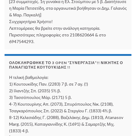
[23 συμμετοχές. 1η γυναίκα η Ελ. Στούμπου με 5 β. Διαιτήτευσε
η Μαρία Πετσετίδη, στα οργανωτικά βοήθησαν οι Δημ. Γαλανός
& Μαρ. Παγκαλή]
Συγχαρητήρια Χρήστο!
Λεπτομέρειες θα βρείτε στην ανάλογη κατηγορία.
Περισσότερες πληροφορίες στο 2108620664 & στο
6947544293.
ΟΛΟΚΛΗΡΏΘΗΚΕ ΤΟ 3 OPEN “ΣΥΝΕΡΓΑΣΊΑ”!! ΝΙΚΗΤΉΣ Ο
ΠΑΝΑΓΙΏΤΗΣ ΚΟΥΤΟΥΚΊΔΗΣ !!
Η τελική βαθμολογία:
1) Κουτουκίδης Παν. (2283) 7 β. σε 7 αγ. (!)
2) Ιλαντζής Σπ. (2035) 5½ β.
3) Τασσόπουλος Μάρ. (2171) 5 β.
4-7) Κουτουρίνης Απ. (2073), Σπυρόπουλος Νικ. (2108),
Τσαγκαρόπουλος Σπ. (2022) & Στεργίου Γ. (1833) 4½ β.
8-12) Κελεσιάδης Γ. (2088), Βαζελάκης Δημ. (1810), Atanasov
Marg. (2015), Καπαγιαννίδης Κ. (1691) & Σαμαρτζής Μιχ.
(1833) 4 β.