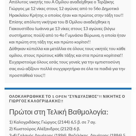
Απόλυτος νικητής του Α Ομίλου αναδείχθηκε ο Τερζάκης
Γιώργος με 12 νίκες στους 12 αγώνες από το 56ο Δημοτικό
Ηρακλείου Κρήτης ο οποίος ήταν και πρώτος στην τάξη του!!
Επίσης απόλυτη νικήτρια του Β Ομίλου αναδείχθηκε η
Γιακουστίδου Ιωάννα με 13 νίκες στους 13 αγώνες (λόγω
συστήματος πούλ) από το 4ο Γυμνάσιο Βύρωνα, η οποία ήταν
και πρώτη στη τάξη της και πρώτο κορίτσι!!
Δόθηκαν κύπελλα και μετάλλια σε όλους τους νικητές του κάθε
ομίλου, στους πρώτους κάθε τάξης και στα πρώτα κορίτσια!!
Ευχαριστούμε όλους εσάς τους γονείς για την εμπιστοσύνη
σας ενώ αξίζουν πολλά συγχαρητήρια σε όλα τα παιδιά για την
προσπάθειά τους!!
ΟΛΟΚΛΗΡΏΘΗΚΕ ΤΟ 1 OPEN “ΣΥΝΔΥΑΣΜΌΣ”!! ΝΙΚΗΤΉΣ Ο
ΓΙΏΡΓΟΣ ΚΑΛΟΓΡΙΔΆΚΗΣ!!
Πρώτοι στη Τελική Βαθμολογία:
1) Καλογριδάκης Γιώργος (2144) 6,5 β. σε 7 αγ.
2) Κωστούρος Αλέξανδρος (2120) 6 β.
3-4) Γαλανός Δημήτρης (1996), Βαζελάκης Δημήτρης (1886) 5