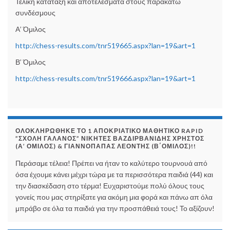
Τελική κατάταξη και αποτελέσματα στους παρακάτω
συνδέσμους
Α’ Όμιλος
http://chess-results.com/tnr519665.aspx?lan=19&art=1
Β’ Όμιλος
http://chess-results.com/tnr519666.aspx?lan=19&art=1
ΟΛΟΚΛΗΡΏΘΗΚΕ ΤΟ 1 ΑΠΟΚΡΙΆΤΙΚΟ ΜΑΘΗΤΙΚΌ RAPID
”ΣΧΟΛΉ ΓΑΛΑΝΌΣ” ΝΙΚΗΤΈΣ ΒΑΖΔΙΡΒΑΝΊΔΗΣ ΧΡΉΣΤΟΣ
(Α’ ΌΜΙΛΟΣ) & ΓΙΑΝΝΌΠΑΠΑΣ ΛΕΟΝΤΉΣ (Β΄ΌΜΙΛΟΣ)!!
Περάσαμε τέλεια! Πρέπει να ήταν το καλύτερο τουρνουά από
όσα έχουμε κάνει μέχρι τώρα με τα περισσότερα παιδιά (44) και
την διασκέδαση στο τέρμα! Ευχαριστούμε πολύ όλους τους
γονείς που μας στηρίξατε για ακόμη μια φορά και πάνω απ όλα
μπράβο σε όλα τα παιδιά για την προσπάθειά τους! Το αξίζουν!