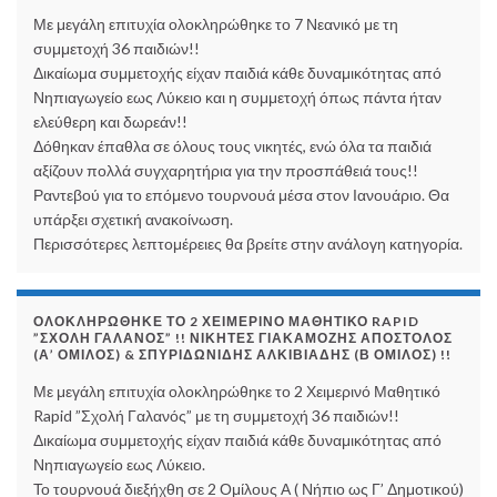
Με μεγάλη επιτυχία ολοκληρώθηκε το 7 Νεανικό με τη
συμμετοχή 36 παιδιών!!
Δικαίωμα συμμετοχής είχαν παιδιά κάθε δυναμικότητας από
Νηπιαγωγείο εως Λύκειο και η συμμετοχή όπως πάντα ήταν
ελεύθερη και δωρεάν!!
Δόθηκαν έπαθλα σε όλους τους νικητές, ενώ όλα τα παιδιά
αξίζουν πολλά συγχαρητήρια για την προσπάθειά τους!!
Ραντεβού για το επόμενο τουρνουά μέσα στον Ιανουάριο. Θα
υπάρξει σχετική ανακοίνωση.
Περισσότερες λεπτομέρειες θα βρείτε στην ανάλογη κατηγορία.
ΟΛΟΚΛΗΡΏΘΗΚΕ ΤΟ 2 ΧΕΙΜΕΡΙΝΌ ΜΑΘΗΤΙΚΌ RAPID
”ΣΧΟΛΉ ΓΑΛΑΝΌΣ” !! ΝΙΚΗΤΈΣ ΓΙΑΚΑΜΌΖΗΣ ΑΠΌΣΤΟΛΟΣ
(Α’ ΌΜΙΛΟΣ) & ΣΠΥΡΙΔΩΝΊΔΗΣ ΑΛΚΙΒΙΆΔΗΣ (Β ΌΜΙΛΟΣ) !!
Με μεγάλη επιτυχία ολοκληρώθηκε το 2 Χειμερινό Μαθητικό
Rapid ”Σχολή Γαλανός” με τη συμμετοχή 36 παιδιών!!
Δικαίωμα συμμετοχής είχαν παιδιά κάθε δυναμικότητας από
Νηπιαγωγείο εως Λύκειο.
Το τουρνουά διεξήχθη σε 2 Ομίλους Α ( Νήπιο ως Γ’ Δημοτικού)