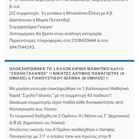
β. κ.α.
[22 συμμετοχές. 1η γυναίκα η Μπαλάσκα Ελένη με 4 β.
Διαιτήτευσε η Μαρία Πετσετίδη]
Συγχαρητήρια Γιώργο!
Λεπτομέρειες θα βρείτε στην ανάλογη κατηγορία.
Περισσότερες πληροφορίες στο 2108620664 & στο
6947544293.
ΟΛΟΚΛΗΡΏΘΗΚΕ ΤΟ 1 ΚΑΛΟΚΑΙΡΙΝΌ ΜΑΘΗΤΙΚΌ RAPID
”ΣΧΟΛΉ ΓΑΛΑΝΌΣ” !! ΝΙΚΗΤΈΣ ΛΑΤΊΦΗΣ ΠΑΝΑΓΙΏΤΗΣ (Α’
ΌΜΙΛΟΣ) & ΓΙΑΚΟΥΣΤΊΔΟΥ ΙΩΆΝΝΑ (Β ΌΜΙΛΟΣ) !!
Με μεγάλη επιτυχία ολοκληρώθηκε το 1 Καλοκαιρινό Μαθητικό
Rapid ”Σχολή Γαλανός” με τη συμμετοχή 43 παιδιών!!
Δικαίωμα συμμετοχής είχαν παιδιά κάθε δυναμικότητας από
Νηπιαγωγείο εως Λύκειο.
Το τουρνουά διεξήχθη σε 2 Ομίλους Α ( Νήπιο ως Γ’ Δημοτικού)
& Β (Δ’ Δημοτικού ως Λύκειο).
Απόλυτος νικητής του Α Ομίλου αναδείχθηκε ο Λατίφης
Παναγιώτης με 7/7 ο οποίος ήταν και πρώτος στην Β