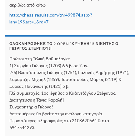
ακριβώς από κάτω
http://chess-results.com/tnr499874.aspx?
lan=19&art=1&rd=7
ΟΛΟΚΛΗΡΏΘΗΚΕ ΤΟ 2 OPEN “ΚΥΨΈΛΗ”!! ΝΙΚΗΤΉΣ Ο
ΓΙΏΡΓΟΣ ΣΤΕΡΓΊΟΥ!!
Πρώτοι στη Τελική Βαθμολογία:
1) Στεργίου Γιώργος (1703) 6,5 β. σε 7 αγ.
2-6) Βλασόπουλος Γιώργος (1751), Γαλανός Δημήτρης (1971),
Σαμαρτζής Μιχαήλ (1859), Τασσόπουλος Μάριος (2119) &
Ξυδέας Παναγιώτης (1421) 5 β.
[32 συμμετοχές. 1ος έφηβος ο Καζαντζόγλου Στέφανος,
Διαιτήτευσε η Τάνια Καραλή]
Συγχαρητήρια Γιώργο!
Λεπτομέρειες θα βρείτε στην ανάλογη κατηγορία.
Περισσότερες πληροφορίες στο 2108620664 & στο
6947544293.