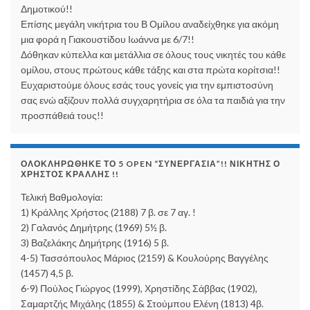
Δημοτικού!!
Επίσης μεγάλη νικήτρια του Β Ομίλου αναδείχθηκε για ακόμη
μια φορά η Γιακουστίδου Ιωάννα με 6/7!!
Δόθηκαν κύπελλα και μετάλλια σε όλους τους νικητές του κάθε
ομίλου, στους πρώτους κάθε τάξης και στα πρώτα κορίτσια!!
Ευχαριστούμε όλους εσάς τους γονείς για την εμπιστοσύνη
σας ενώ αξίζουν πολλά συγχαρητήρια σε όλα τα παιδιά για την
προσπάθειά τους!!
ΟΛΟΚΛΗΡΏΘΗΚΕ ΤΟ 5 OPEN “ΣΥΝΕΡΓΑΣΊΑ”!! ΝΙΚΗΤΉΣ Ο
ΧΡΉΣΤΟΣ ΚΡΆΛΛΗΣ !!
Τελική Βαθμολογία:
1) Κράλλης Χρήστος (2188) 7 β. σε 7 αγ. !
2) Γαλανός Δημήτρης (1969) 5½ β.
3) Βαζελάκης Δημήτρης (1916) 5 β.
4-5) Τασσόπουλος Μάριος (2159) & Κουλούρης Βαγγέλης
(1457) 4,5 β.
6-9) Πούλος Γιώργος (1999), Χρηστίδης Σάββας (1902),
Σαμαρτζής Μιχάλης (1855) & Στούμπου Ελένη (1813) 4β.