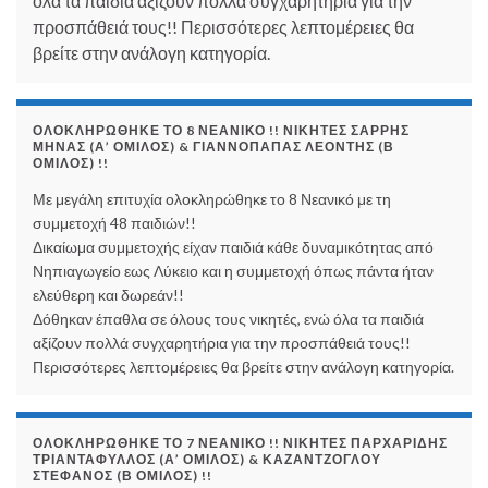
όλα τα παιδιά αξίζουν πολλά συγχαρητήρια για την
προσπάθειά τους!! Περισσότερες λεπτομέρειες θα
βρείτε στην ανάλογη κατηγορία.
ΟΛΟΚΛΗΡΏΘΗΚΕ ΤΟ 8 ΝΕΑΝΙΚΌ !! ΝΙΚΗΤΈΣ ΣΑΡΡΉΣ
ΜΗΝΆΣ (Α’ ΌΜΙΛΟΣ) & ΓΙΑΝΝΌΠΑΠΑΣ ΛΕΟΝΤΉΣ (Β
ΌΜΙΛΟΣ) !!
Με μεγάλη επιτυχία ολοκληρώθηκε το 8 Νεανικό με τη
συμμετοχή 48 παιδιών!!
Δικαίωμα συμμετοχής είχαν παιδιά κάθε δυναμικότητας από
Νηπιαγωγείο εως Λύκειο και η συμμετοχή όπως πάντα ήταν
ελεύθερη και δωρεάν!!
Δόθηκαν έπαθλα σε όλους τους νικητές, ενώ όλα τα παιδιά
αξίζουν πολλά συγχαρητήρια για την προσπάθειά τους!!
Περισσότερες λεπτομέρειες θα βρείτε στην ανάλογη κατηγορία.
ΟΛΟΚΛΗΡΏΘΗΚΕ ΤΟ 7 ΝΕΑΝΙΚΌ !! ΝΙΚΗΤΈΣ ΠΑΡΧΑΡΊΔΗΣ
ΤΡΙΑΝΤΆΦΥΛΛΟΣ (Α’ ΌΜΙΛΟΣ) & ΚΑΖΑΝΤΖΌΓΛΟΥ
ΣΤΈΦΑΝΟΣ (Β ΌΜΙΛΟΣ) !!