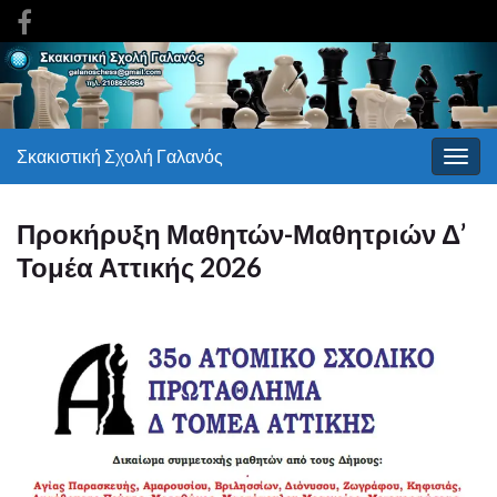
Σκακιστική Σχολή Γαλανός
Εναλ
πλοή
Προκήρυξη Μαθητών-Μαθητριών Δ’
Τομέα Αττικής 2026