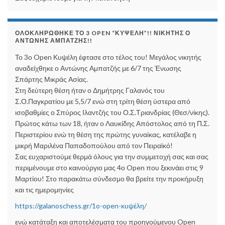
ΟΛΟΚΛΗΡΩΘΗΚΕ ΤΟ 3 OPEN “ΚΥΨΕΛΗ”!! ΝΙΚΗΤΗΣ Ο
ΑΝΤΩΝΗΣ ΑΜΠΑΤΖΗΣ!!
Το 3ο Open Κυψέλη έφτασε στο τέλος του! Μεγάλος νικητής
αναδείχθηκε ο Αντώνης Αμπατζής με 6/7 της Ένωσης
Σπάρτης Μικράς Ασίας.
Στη δεύτερη θέση ήταν ο Δημήτρης
Γαλανός του
Σ.Ο.Παγκρατίου με 5,5/7 ενώ στη τρίτη θέση ύστερα από
ισοβαθμίες ο Σπύρος Ιλαντζής του Ο.Σ.Τριανδρίας (Θεσ/νίκης).
Πρώτος κάτω των 18, ήταν ο Λαυκίδης Απόστολος από τη Π.Σ.
Περιστερίου ενώ τη θέση της πρώτης γυναίκας, κατέλαβε η
μικρή Μαριλένα Παπαδοπούλου από τον Πειραϊκό!
Σας ευχαριστούμε θερμά όλους για την συμμετοχή σας και σας
περιμένουμε στο καινούργιο μας 4ο Open που ξεκινάει στις 9
Μαρτίου! Στο παρακάτω σύνδεσμο θα βρείτε την προκήρυξη
και τις ημερομηνίες
https://galanoschess.gr/1o-open-κυψέλη/
ενώ κατάταξη και αποτελέσματα του προηγούμενου Open