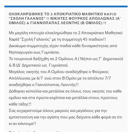
ΟΛΟΚΛΗΡΏΘΗΚΕ ΤΟ 2 ΑΠΟΚΡΙΆΤΙΚΟ ΜΑΘΗΤΙΚΌ RAPID
”ΣΧΟΛΉ ΓΑΛΑΝΌΣ” !! ΝΙΚΗΤΈΣ ΦΟΎΡΚΟΣ ΑΠΌΛΛΩΝΑΣ (Α’
ΌΜΙΛΟΣ) & ΓΙΑΝΝΌΠΑΠΑΣ ΛΕΟΝΤΉΣ (Β ΌΜΙΛΟΣ) !!
Με μεγάλη επιτυχία ολοκληρώθηκε το 2 Αποκριάτικο Μαθητικό
Rapid ”Σχολή Γαλανός” με τη συμμετοχή 45 παιδιών!!
Δικαίωμα συμμετοχής είχαν παιδιά κάθε δυναμικότητας από
Νηπιαγωγείο εως Γυμνάσιο.
Το τουρνουά διεξήχθη σε 2 Ομίλους Α ( Νήπιο ως Γ’ Δημοτικού)
& Β (Δ’ Δημοτικού ως Γυμνάσιο).
Μεγάλος νικητής του Α Ομίλου αναδείχθηκε ο Φούρκος
Απόλλωνας με 6/7 ενώ στον Β Όμιλο με το απόλυτο 7/7
αναδείχθηκε ο Γιαννόπαπας Λεοντής!!
Δόθηκαν κύπελλα και μετάλλια σε όλους τους νικητές του κάθε
ομίλου και στα πρώτα κορίτσια και μετάλλια στους πρώτους
κάθε τάξης!!
Σας ευχαριστούμε όλους μικρούς και μεγάλους για την
εμπιστοσύνη και την αγάπη που μας δείχνετε κάθε φορά σε ότι
κι αν κάνουμε!!