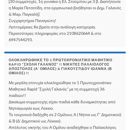
[30 συμμετοχές. 1η γυναίκα η Ελ. Στούμπου με 3 β. Διαιτήτευσε
η Μαρία Πετσετίδη, στα οργανωτικά βοήθησαν οι Δημ. Γαλανός
& Μαρ. Παγκαλή]
Συγχαρητήρια Παναγιώτη!
Λεπτομέρειες θα βρείτε στην ανάλογη κατηγορία.
Περισσότερες πληροφορίες στο 2108620664 & στο
6947544293.
ΟΛΟΚΛΗΡΏΘΗΚΕ ΤΟ 1 ΠΡΩΤΟΧΡΟΝΙΆΤΙΚΟ ΜΑΘΗΤΙΚΌ
RAPID ”ΣΧΟΛΉ ΓΑΛΑΝΌΣ” !! ΝΙΚΗΤΈΣ ΠΑΛΑΙΟΛΌΓΟΣ
ΑΠΌΣΤΟΛΟΣ (Α’ ΌΜΙΛΟΣ) & ΓΙΑΚΟΥΣΤΊΔΟΥ ΙΩΆΝΝΑ (Β
ΌΜΙΛΟΣ) !!
Με μεγάλη επιτυχία ολοκληρώθηκε το 1 Πρωτοχρονιάτικο
Μαθητικό Rapid ”Σχολή Γαλανός” με τη συμμετοχή 36
παιδιών!!
Δικαίωμα συμμετοχής είχαν παιδιά κάθε δυναμικότητας από
Νηπιαγωγείο εως Λύκειο.
Το τουρνουά διεξήχθη σε 2 Ομίλους Α ( Νήπιο ως Γ’ Δημοτικού)
& Β (Δ’ Δημοτικού ως Λύκειο).
Απόλυτος νικητής του Α Ομίλου αναδείχθηκε ο Παλαιολόγος