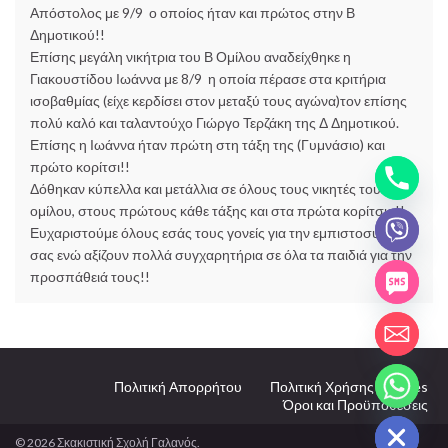
Απόστολος με 9/9 ο οποίος ήταν και πρώτος στην Β
Δημοτικού!!
Επίσης μεγάλη νικήτρια του Β Ομίλου αναδείχθηκε η
Γιακουστίδου Ιωάννα με 8/9 η οποία πέρασε στα κριτήρια
ισοβαθμίας (είχε κερδίσει στον μεταξύ τους αγώνα)τον επίσης
πολύ καλό και ταλαντούχο Γιώργο Τερζάκη της Δ Δημοτικού.
Επίσης η Ιωάννα ήταν πρώτη στη τάξη της (Γυμνάσιο) και
πρώτο κορίτσι!!
Δόθηκαν κύπελλα και μετάλλια σε όλους τους νικητές του κάθε
ομίλου, στους πρώτους κάθε τάξης και στα πρώτα κορίτσια!!
Ευχαριστούμε όλους εσάς τους γονείς για την εμπιστοσύνη
σας ενώ αξίζουν πολλά συγχαρητήρια σε όλα τα παιδιά για την
προσπάθειά τους!!
chaty
Πολιτική Απορρήτου
Πολιτική Χρήσης Cookies
Hide
Όροι και Προϋποθέσεις
© 2026 Σκακιστική Σχολή Γαλανός.