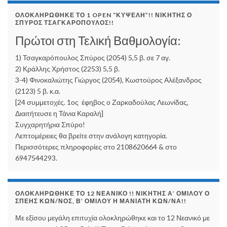
ΟΛΟΚΛΗΡΏΘΗΚΕ ΤΟ 1 OPEN “ΚΥΨΈΛΗ”!! ΝΙΚΗΤΉΣ Ο
ΣΠΎΡΟΣ ΤΣΑΓΚΑΡΌΠΟΥΛΟΣ!!
Πρώτοι στη Τελική Βαθμολογία:
1) Τσαγκαρόπουλος Σπύρος (2054) 5,5 β. σε 7 αγ.
2) Κράλλης Χρήστος (2253) 5,5 β.
3-4) Φινοκαλιώτης Γιώργος (2054), Κωστούρος Αλέξανδρος
(2123) 5 β. κ.α.
[24 συμμετοχές. 1ος έφηβος ο Ζαρκαδούλας Λεωνίδας,
Διαιτήτευσε η Τάνια Καραλή]
Συγχαρητήρια Σπύρο!
Λεπτομέρειες θα βρείτε στην ανάλογη κατηγορία.
Περισσότερες πληροφορίες στο 2108620664 & στο
6947544293.
ΟΛΟΚΛΗΡΏΘΗΚΕ ΤΟ 12 ΝΕΑΝΙΚΌ !! ΝΙΚΗΤΉΣ Α’ ΟΜΊΛΟΥ Ο
ΣΠΈΗΣ ΚΩΝ/ΝΟΣ, Β’ ΟΜΊΛΟΥ Η ΜΑΝΙΆΤΗ ΚΩΝ/ΝΑ!!
Με εξίσου μεγάλη επιτυχία ολοκληρώθηκε και το 12 Νεανικό με