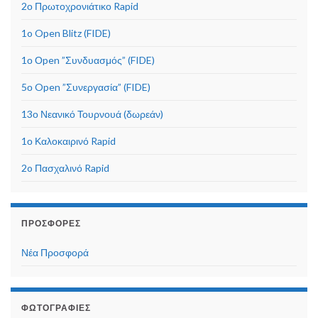
2ο Πρωτοχρονιάτικο Rapid
1o Open Blitz (FIDE)
1ο Οpen ”Συνδυασμός” (FIDE)
5ο Open ”Συνεργασία” (FIDE)
13ο Νεανικό Τουρνουά (δωρεάν)
1ο Καλοκαιρινό Rapid
2o Πασχαλινό Rapid
ΠΡΟΣΦΟΡΈΣ
Νέα Προσφορά
ΦΩΤΟΓΡΑΦΊΕΣ