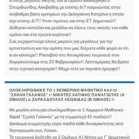
Επίσης μεγάλος νικητής του Β Ομίλου αναδείχθηκε ο
Σπυριδωνίδης Αλκιβιάδης με επίσης 6/7 παιρνώντας στην
ισοβαθμία βάση κριτηρίων την Δεληγιάννη Κατερίνα η οποία
είχε επίσης 6/7!! Ήταν πρώτος και στην ΣΤ Δημοτικού!!
Δόθηκαν κύπελλα και μετάλλια σε όλους τους νικητές του κάθε
ομίλου και στα πρώτα κορίτσια!!
Σας ευχαριστούμε όλους μικρούς και μεγάλους για την
εμπιστοσύνη και την αγάπη που μας δείχνετε κάθε φορά σε ότι
κι αν κάνουμε!! Ραντεβού στο Αποκριάτικο τουρνουά που
διοργανώνουμε στις 23 Φεβρουαρίου!! Λεπτομέρειες θα βρείτε
στην σχετική κατηγορία!! Μέχρι τότε να περνάτε όμορφα!!
ΟΛΟΚΛΗΡΏΘΗΚΕ ΤΟ 1 ΧΕΙΜΕΡΙΝΌ ΜΑΘΗΤΙΚΌ RAPID
”ΣΧΟΛΉ ΓΑΛΑΝΌΣ” !! ΝΙΚΗΤΈΣ ΛΑΤΊΦΗΣ ΠΑΝΑΓΙΏΤΗΣ (Α’
ΌΜΙΛΟΣ) & ΖΑΡΚΑΔΟΎΛΑΣ ΛΕΩΝΊΔΑΣ (Β ΌΜΙΛΟΣ) !!
Με μεγάλη επιτυχία ολοκληρώθηκε το 1 Χειμερινό Μαθητικό
Rapid ”Σχολή Γαλανός” με τη συμμετοχή 41 παιδιών!!
Δικαίωμα συμμετοχής είχαν παιδιά κάθε δυναμικότητας από
Νηπιαγωγείο εως Λύκειο.
Το τουρνουά διεξήχθη σε 2 Ομίλους Α ( Νήπιο ως Γ’ Δημοτικού)