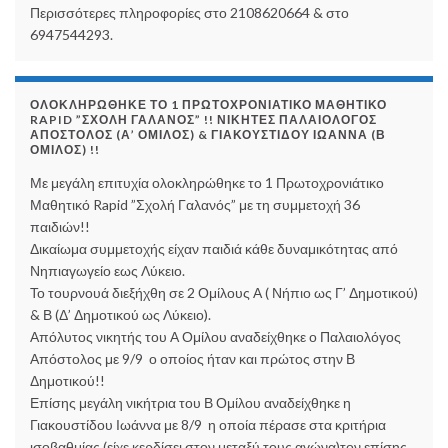
Περισσότερες πληροφορίες στο 2108620664 & στο
6947544293.
ΟΛΟΚΛΗΡΏΘΗΚΕ ΤΟ 1 ΠΡΩΤΟΧΡΟΝΙΆΤΙΚΟ ΜΑΘΗΤΙΚΌ
RAPID ”ΣΧΟΛΉ ΓΑΛΑΝΌΣ” !! ΝΙΚΗΤΈΣ ΠΑΛΑΙΟΛΌΓΟΣ
ΑΠΌΣΤΟΛΟΣ (Α’ ΌΜΙΛΟΣ) & ΓΙΑΚΟΥΣΤΊΔΟΥ ΙΩΆΝΝΑ (Β
ΌΜΙΛΟΣ) !!
Με μεγάλη επιτυχία ολοκληρώθηκε το 1 Πρωτοχρονιάτικο
Μαθητικό Rapid ”Σχολή Γαλανός” με τη συμμετοχή 36
παιδιών!!
Δικαίωμα συμμετοχής είχαν παιδιά κάθε δυναμικότητας από
Νηπιαγωγείο εως Λύκειο.
Το τουρνουά διεξήχθη σε 2 Ομίλους Α ( Νήπιο ως Γ’ Δημοτικού)
& Β (Δ’ Δημοτικού ως Λύκειο).
Απόλυτος νικητής του Α Ομίλου αναδείχθηκε ο Παλαιολόγος
Απόστολος με 9/9 ο οποίος ήταν και πρώτος στην Β
Δημοτικού!!
Επίσης μεγάλη νικήτρια του Β Ομίλου αναδείχθηκε η
Γιακουστίδου Ιωάννα με 8/9 η οποία πέρασε στα κριτήρια
ισοβαθμίας (είχε κερδίσει στον μεταξύ τους αγώνα)τον επίσης