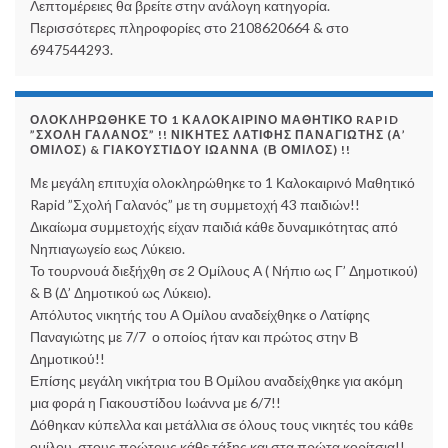
Λεπτομέρειες θα βρείτε στην ανάλογη κατηγορία.
Περισσότερες πληροφορίες στο 2108620664 & στο
6947544293.
ΟΛΟΚΛΗΡΏΘΗΚΕ ΤΟ 1 ΚΑΛΟΚΑΙΡΙΝΌ ΜΑΘΗΤΙΚΌ RAPID
”ΣΧΟΛΉ ΓΑΛΑΝΌΣ” !! ΝΙΚΗΤΈΣ ΛΑΤΊΦΗΣ ΠΑΝΑΓΙΏΤΗΣ (Α’
ΌΜΙΛΟΣ) & ΓΙΑΚΟΥΣΤΊΔΟΥ ΙΩΆΝΝΑ (Β ΌΜΙΛΟΣ) !!
Με μεγάλη επιτυχία ολοκληρώθηκε το 1 Καλοκαιρινό Μαθητικό
Rapid ”Σχολή Γαλανός” με τη συμμετοχή 43 παιδιών!!
Δικαίωμα συμμετοχής είχαν παιδιά κάθε δυναμικότητας από
Νηπιαγωγείο εως Λύκειο.
Το τουρνουά διεξήχθη σε 2 Ομίλους Α ( Νήπιο ως Γ’ Δημοτικού)
& Β (Δ’ Δημοτικού ως Λύκειο).
Απόλυτος νικητής του Α Ομίλου αναδείχθηκε ο Λατίφης
Παναγιώτης με 7/7 ο οποίος ήταν και πρώτος στην Β
Δημοτικού!!
Επίσης μεγάλη νικήτρια του Β Ομίλου αναδείχθηκε για ακόμη
μια φορά η Γιακουστίδου Ιωάννα με 6/7!!
Δόθηκαν κύπελλα και μετάλλια σε όλους τους νικητές του κάθε
ομίλου, στους πρώτους κάθε τάξης και στα πρώτα κορίτσια!!