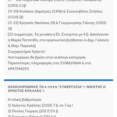
(1392) 2,5β
19-20) Κοιλάκος Δημήτρης (1306) & Σουκουβέλος Σπήλιος
(1510) 2β
21-22) Κρητικός Νικόλαος (0) & Γουργουρίνης Γιάννης (1032)
1β
[22 συμμετοχές. 1η γυναίκα η Ελ. Στούμπου με 4 β. Διαιτήτευσε
η Μαρία Πετσετίδη, στα οργανωτικά βοήθησαν οι Δημ. Γαλανός
& Μαρ. Παγκαλή]
Συγχαρητήρια Χρήστο!
Λεπτομέρειες θα βρείτε στην ανάλογη κατηγορία.
Περισσότερες πληροφορίες στο 2108620664 & στο
6947544293.
ΟΛΟΚΛΗΡΏΘΗΚΕ ΤΟ 4 OPEN “ΣΥΝΕΡΓΑΣΊΑ”!! ΝΙΚΗΤΉΣ Ο
ΧΡΉΣΤΟΣ ΚΡΆΛΛΗΣ !!
Η τελική βαθμολογία:
1) Χρήστος Κράλλης (2102) 7 β. σε 7 αγ.!
2) Πούλος Γιώργος (2017) 5½ β.
3) Στούμπου Ελένη (1775) 5 β.