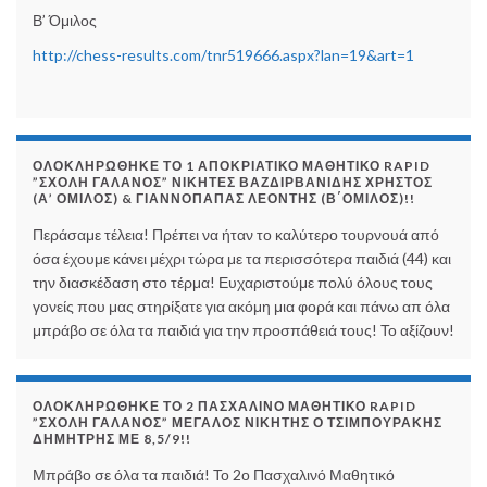
Β’ Όμιλος
http://chess-results.com/tnr519666.aspx?lan=19&art=1
ΟΛΟΚΛΗΡΏΘΗΚΕ ΤΟ 1 ΑΠΟΚΡΙΆΤΙΚΟ ΜΑΘΗΤΙΚΌ RAPID
”ΣΧΟΛΉ ΓΑΛΑΝΌΣ” ΝΙΚΗΤΈΣ ΒΑΖΔΙΡΒΑΝΊΔΗΣ ΧΡΉΣΤΟΣ
(Α’ ΌΜΙΛΟΣ) & ΓΙΑΝΝΌΠΑΠΑΣ ΛΕΟΝΤΉΣ (Β΄ΌΜΙΛΟΣ)!!
Περάσαμε τέλεια! Πρέπει να ήταν το καλύτερο τουρνουά από
όσα έχουμε κάνει μέχρι τώρα με τα περισσότερα παιδιά (44) και
την διασκέδαση στο τέρμα! Ευχαριστούμε πολύ όλους τους
γονείς που μας στηρίξατε για ακόμη μια φορά και πάνω απ όλα
μπράβο σε όλα τα παιδιά για την προσπάθειά τους! Το αξίζουν!
ΟΛΟΚΛΗΡΏΘΗΚΕ ΤΟ 2 ΠΑΣΧΑΛΙΝΌ ΜΑΘΗΤΙΚΌ RAPID
”ΣΧΟΛΉ ΓΑΛΑΝΌΣ” ΜΕΓΆΛΟΣ ΝΙΚΗΤΉΣ Ο ΤΣΙΜΠΟΥΡΆΚΗΣ
ΔΗΜΉΤΡΗΣ ΜΕ 8,5/9!!
Μπράβο σε όλα τα παιδιά! Το 2ο Πασχαλινό Μαθητικό