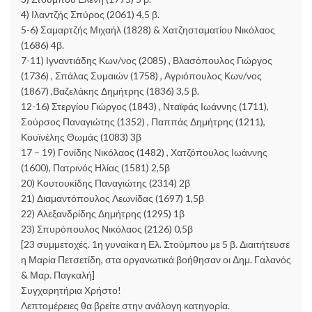
4) Ιλαντζής Σπύρος (2061) 4,5 β.
5-6) Σαμαρτζής Μιχαήλ (1828) & Χατζησταματίου Νικόλαος
(1686) 4β.
7-11) Ιγναντιάδης Κων/νος (2085) , Βλασόπουλος Γιώργος
(1736) , Σπάλας Συμαιών (1758) , Αγριόπουλος Κων/νος
(1867) ,Βαζελάκης Δημήτρης (1836) 3,5 β.
12-16) Στεργίου Γιώργος (1843) , Νταϊφάς Ιωάννης (1711),
Σούρσος Παναγιώτης (1352) , Παππάς Δημήτρης (1211),
Κουϊνέλης Θωμάς (1083) 3β
17 – 19) Γονίδης Νικόλαος (1482) , Χατζόπουλος Ιωάννης
(1600), Πατρινός Ηλίας (1581) 2,5β
20) Κουτουκίδης Παναγιώτης (2314) 2β
21) Διαμαντόπουλος Λεωνίδας (1697) 1,5β
22) Αλεξανδρίδης Δημήτρης (1295) 1β
23) Σπυρόπουλος Νικόλαος (2126) 0,5β
[23 συμμετοχές. 1η γυναίκα η Ελ. Στούμπου με 5 β. Διαιτήτευσε
η Μαρία Πετσετίδη, στα οργανωτικά βοήθησαν οι Δημ. Γαλανός
& Μαρ. Παγκαλή]
Συγχαρητήρια Χρήστο!
Λεπτομέρειες θα βρείτε στην ανάλογη κατηγορία.