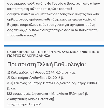
συστήματος πούλ) από το 4ο Γυμνάσιο Βύρωνα, η οποία ήταν
και πρώτη στη τάξη της και πρώτο κορίτσι!!
Δόθηκαν κύπελλα και μετάλλια σε όλους τους νικητές του κάθε
ομίλου, στους πρώτους κάθε τάξης και στα πρώτα κορίτσια!!
Ευχαριστούμε όλους εσάς τους γονείς για την εμπιστοσύνη
σας ενώ αξίζουν πολλά συγχαρητήρια σε όλα τα παιδιά για την
προσπάθειά τους!!
ΟΛΟΚΛΗΡΏΘΗΚΕ ΤΟ 1 OPEN “ΣΥΝΔΥΑΣΜΌΣ”!! ΝΙΚΗΤΉΣ Ο
ΓΙΏΡΓΟΣ ΚΑΛΟΓΡΙΔΆΚΗΣ!!
Πρώτοι στη Τελική Βαθμολογία:
1) Καλογριδάκης Γιώργος (2144) 6,5 β. σε 7 αγ.
2) Κωστούρος Αλέξανδρος (2120) 6 β.
3-4) Γαλανός Δημήτρης (1996), Βαζελάκης Δημήτρης (1886) 5
β. κ.α.
[22 συμμετοχές. 1η γυναίκα η Μπαλάσκα Ελένη με 4 β.
Διαιτήτευσε η Μαρία Πετσετίδη]
Συγχαρητήρια Γιώργο!