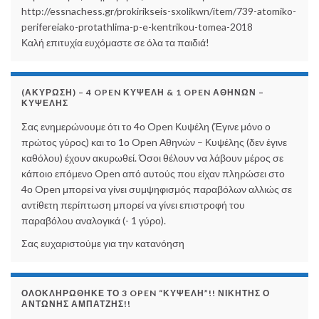
http://essnachess.gr/prokirikseis-sxolikwn/item/739-atomiko-
perifereiako-protathlima-p-e-kentrikou-tomea-2018
Καλή επιτυχία ευχόμαστε σε όλα τα παιδιά!
(ΑΚΎΡΩΣΗ) – 4 OPEN ΚΥΨΈΛΗ & 1 OPEN ΑΘΗΝΏΝ –
ΚΥΨΈΛΗΣ
Σας ενημερώνουμε ότι το 4ο Open Κυψέλη (Έγινε μόνο ο
πρώτος γύρος) και το 1ο Open Αθηνών – Κυψέλης (δεν έγινε
καθόλου) έχουν ακυρωθεί. Όσοι θέλουν να λάβουν μέρος σε
κάποιο επόμενο Open από αυτούς που είχαν πληρώσει στο
4ο Open μπορεί να γίνει συμψηφισμός παραβόλων αλλιώς σε
αντίθετη περίπτωση μπορεί να γίνει επιστροφή του
παραβόλου αναλογικά (- 1 γύρο).
Σας ευχαριστούμε για την κατανόηση
ΟΛΟΚΛΗΡΩΘΗΚΕ ΤΟ 3 OPEN “ΚΥΨΕΛΗ”!! ΝΙΚΗΤΗΣ Ο
ΑΝΤΩΝΗΣ ΑΜΠΑΤΖΗΣ!!