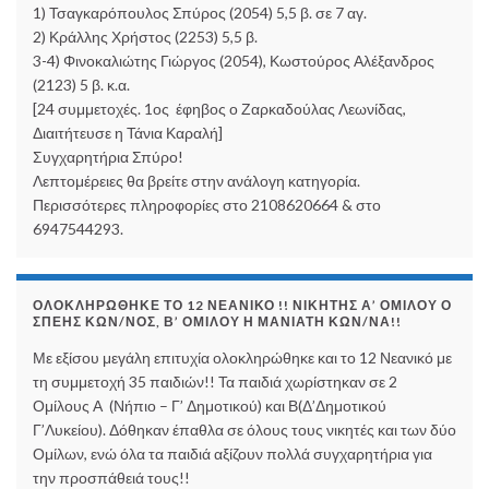
1) Τσαγκαρόπουλος Σπύρος (2054) 5,5 β. σε 7 αγ.
2) Κράλλης Χρήστος (2253) 5,5 β.
3-4) Φινοκαλιώτης Γιώργος (2054), Κωστούρος Αλέξανδρος
(2123) 5 β. κ.α.
[24 συμμετοχές. 1ος έφηβος ο Ζαρκαδούλας Λεωνίδας,
Διαιτήτευσε η Τάνια Καραλή]
Συγχαρητήρια Σπύρο!
Λεπτομέρειες θα βρείτε στην ανάλογη κατηγορία.
Περισσότερες πληροφορίες στο 2108620664 & στο
6947544293.
ΟΛΟΚΛΗΡΏΘΗΚΕ ΤΟ 12 ΝΕΑΝΙΚΌ !! ΝΙΚΗΤΉΣ Α’ ΟΜΊΛΟΥ Ο
ΣΠΈΗΣ ΚΩΝ/ΝΟΣ, Β’ ΟΜΊΛΟΥ Η ΜΑΝΙΆΤΗ ΚΩΝ/ΝΑ!!
Με εξίσου μεγάλη επιτυχία ολοκληρώθηκε και το 12 Νεανικό με
τη συμμετοχή 35 παιδιών!! Τα παιδιά χωρίστηκαν σε 2
Ομίλους Α (Νήπιο – Γ’ Δημοτικού) και Β(Δ’Δημοτικού
Γ’Λυκείου). Δόθηκαν έπαθλα σε όλους τους νικητές και των δύο
Ομίλων, ενώ όλα τα παιδιά αξίζουν πολλά συγχαρητήρια για
την προσπάθειά τους!!