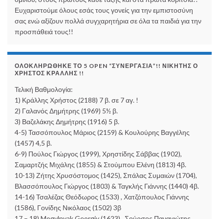
Ευχαριστούμε όλους εσάς τους γονείς για την εμπιστοσύνη
σας ενώ αξίζουν πολλά συγχαρητήρια σε όλα τα παιδιά για την
προσπάθειά τους!!
ΟΛΟΚΛΗΡΏΘΗΚΕ ΤΟ 5 OPEN “ΣΥΝΕΡΓΑΣΊΑ”!! ΝΙΚΗΤΉΣ Ο
ΧΡΉΣΤΟΣ ΚΡΆΛΛΗΣ !!
Τελική Βαθμολογία:
1) Κράλλης Χρήστος (2188) 7 β. σε 7 αγ. !
2) Γαλανός Δημήτρης (1969) 5½ β.
3) Βαζελάκης Δημήτρης (1916) 5 β.
4-5) Τασσόπουλος Μάριος (2159) & Κουλούρης Βαγγέλης
(1457) 4,5 β.
6-9) Πούλος Γιώργος (1999), Χρηστίδης Σάββας (1902),
Σαμαρτζής Μιχάλης (1855) & Στούμπου Ελένη (1813) 4β.
10-13) Ζήτης Χρυσόστομος (1425), Σπάλας Συμαιών (1704),
Βλασσόπουλος Γιώργος (1803) & Ταγκλής Γιάννης (1440) 4β.
14-16) Τσαλέζας Θεόδωρος (1533) , Χατζόπουλος Γιάννης
(1586), Γονίδης Νικόλαος (1502) 3β
17 – 18) Mogylnyak Georgiy (1623) , Σούρσος Παναγιώτης