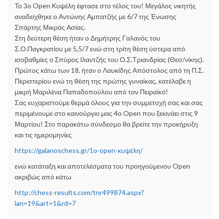
Το 3ο Open Κυψέλη έφτασε στο τέλος του! Μεγάλος νικητής
αναδείχθηκε ο Αντώνης Αμπατζής με 6/7 της Ένωσης
Σπάρτης Μικράς Ασίας.
Στη δεύτερη θέση ήταν ο Δημήτρης
Γαλανός του
Σ.Ο.Παγκρατίου με 5,5/7 ενώ στη τρίτη θέση ύστερα από
ισοβαθμίες ο Σπύρος Ιλαντζής του Ο.Σ.Τριανδρίας (Θεσ/νίκης).
Πρώτος κάτω των 18, ήταν ο Λαυκίδης Απόστολος από τη Π.Σ.
Περιστερίου ενώ τη θέση της πρώτης γυναίκας, κατέλαβε η
μικρή Μαριλένα Παπαδοπούλου από τον Πειραϊκό!
Σας ευχαριστούμε θερμά όλους για την συμμετοχή σας και σας
περιμένουμε στο καινούργιο μας 4ο Open που ξεκινάει στις 9
Μαρτίου! Στο παρακάτω σύνδεσμο θα βρείτε την προκήρυξη
και τις ημερομηνίες
https://galanoschess.gr/1o-open-κυψέλη/
ενώ κατάταξη και αποτελέσματα του προηγούμενου Open
ακριβώς από κάτω
http://chess-results.com/tnr499874.aspx?
lan=19&art=1&rd=7