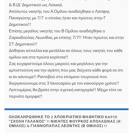
& Β (Δ’ Δημοτικού ως Λύκειο).
Απόλυτος νικητής του Α Ομίλου αναδείχθηκε ο Λατίφης
Παναγιώτης με 7/7 ο οποίος ήταν και πρώτος στην Γ
Δημοτικού!!
Επίσης μεγάλος νικητής του Β Ομίλου αναδείχθηκε ο
Ζαρκαδούλας Λεωνίδας με επίσης 7/7!! Ήταν πρώτος και στην
ΣΤ Δημοτικού!!
Δόθηκαν κύπελλα και μετάλλια σε όλους τους νικητές του κάθε
ομίλου και στα πρώτα κορίτσια!!
Σας ευχαριστούμε όλους μικρούς και μεγάλους για την
εμπιστοσύνη και την αγάπη που μας δείχνετε κάθε φορά σε ότι
κι αν κάνουμε!! Ραντεβού στο επόμενο τουρνουά που
διοργανώνουμε στις 3 Ιανουαρίου με τον καινούργιο χρόνο!!
Λεπτομέρεις θα βρείτε στην σχετική κατηγορία!! Μέχρι τότε να
περνάτε όμορφα!!
ΟΛΟΚΛΗΡΏΘΗΚΕ ΤΟ 2 ΑΠΟΚΡΙΆΤΙΚΟ ΜΑΘΗΤΙΚΌ RAPID
”ΣΧΟΛΉ ΓΑΛΑΝΌΣ” !! ΝΙΚΗΤΈΣ ΦΟΎΡΚΟΣ ΑΠΌΛΛΩΝΑΣ (Α’
ΌΜΙΛΟΣ) & ΓΙΑΝΝΌΠΑΠΑΣ ΛΕΟΝΤΉΣ (Β ΌΜΙΛΟΣ) !!