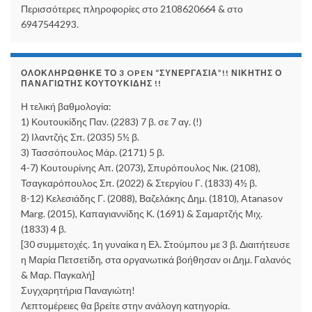
Περισσότερες πληροφορίες στο 2108620664 & στο
6947544293.
ΟΛΟΚΛΗΡΏΘΗΚΕ ΤΟ 3 OPEN “ΣΥΝΕΡΓΑΣΊΑ”!! ΝΙΚΗΤΉΣ Ο
ΠΑΝΑΓΙΏΤΗΣ ΚΟΥΤΟΥΚΊΔΗΣ !!
Η τελική βαθμολογία:
1) Κουτουκίδης Παν. (2283) 7 β. σε 7 αγ. (!)
2) Ιλαντζής Σπ. (2035) 5½ β.
3) Τασσόπουλος Μάρ. (2171) 5 β.
4-7) Κουτουρίνης Απ. (2073), Σπυρόπουλος Νικ. (2108),
Τσαγκαρόπουλος Σπ. (2022) & Στεργίου Γ. (1833) 4½ β.
8-12) Κελεσιάδης Γ. (2088), Βαζελάκης Δημ. (1810), Atanasov
Marg. (2015), Καπαγιαννίδης Κ. (1691) & Σαμαρτζής Μιχ.
(1833) 4 β.
[30 συμμετοχές. 1η γυναίκα η Ελ. Στούμπου με 3 β. Διαιτήτευσε
η Μαρία Πετσετίδη, στα οργανωτικά βοήθησαν οι Δημ. Γαλανός
& Μαρ. Παγκαλή]
Συγχαρητήρια Παναγιώτη!
Λεπτομέρειες θα βρείτε στην ανάλογη κατηγορία.