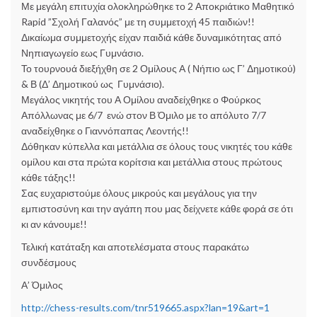
Με μεγάλη επιτυχία ολοκληρώθηκε το 2 Αποκριάτικο Μαθητικό
Rapid ”Σχολή Γαλανός” με τη συμμετοχή 45 παιδιών!!
Δικαίωμα συμμετοχής είχαν παιδιά κάθε δυναμικότητας από
Νηπιαγωγείο εως Γυμνάσιο.
Το τουρνουά διεξήχθη σε 2 Ομίλους Α ( Νήπιο ως Γ’ Δημοτικού)
& Β (Δ’ Δημοτικού ως Γυμνάσιο).
Μεγάλος νικητής του Α Ομίλου αναδείχθηκε ο Φούρκος
Απόλλωνας με 6/7 ενώ στον Β Όμιλο με το απόλυτο 7/7
αναδείχθηκε ο Γιαννόπαπας Λεοντής!!
Δόθηκαν κύπελλα και μετάλλια σε όλους τους νικητές του κάθε
ομίλου και στα πρώτα κορίτσια και μετάλλια στους πρώτους
κάθε τάξης!!
Σας ευχαριστούμε όλους μικρούς και μεγάλους για την
εμπιστοσύνη και την αγάπη που μας δείχνετε κάθε φορά σε ότι
κι αν κάνουμε!!
Τελική κατάταξη και αποτελέσματα στους παρακάτω
συνδέσμους
Α’ Όμιλος
http://chess-results.com/tnr519665.aspx?lan=19&art=1