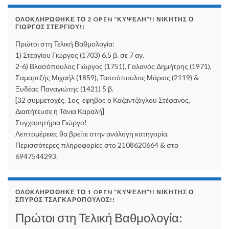
ΟΛΟΚΛΗΡΏΘΗΚΕ ΤΟ 2 OPEN “ΚΥΨΈΛΗ”!! ΝΙΚΗΤΉΣ Ο
ΓΙΏΡΓΟΣ ΣΤΕΡΓΊΟΥ!!
Πρώτοι στη Τελική Βαθμολογία:
1) Στεργίου Γιώργος (1703) 6,5 β. σε 7 αγ.
2-6) Βλασόπουλος Γιώργος (1751), Γαλανός Δημήτρης (1971),
Σαμαρτζής Μιχαήλ (1859), Τασσόπουλος Μάριος (2119) &
Ξυδέας Παναγιώτης (1421) 5 β.
[32 συμμετοχές. 1ος έφηβος ο Καζαντζόγλου Στέφανος,
Διαιτήτευσε η Τάνια Καραλή]
Συγχαρητήρια Γιώργο!
Λεπτομέρειες θα βρείτε στην ανάλογη κατηγορία.
Περισσότερες πληροφορίες στο 2108620664 & στο
6947544293.
ΟΛΟΚΛΗΡΏΘΗΚΕ ΤΟ 1 OPEN “ΚΥΨΈΛΗ”!! ΝΙΚΗΤΉΣ Ο
ΣΠΎΡΟΣ ΤΣΑΓΚΑΡΌΠΟΥΛΟΣ!!
Πρώτοι στη Τελική Βαθμολογία: