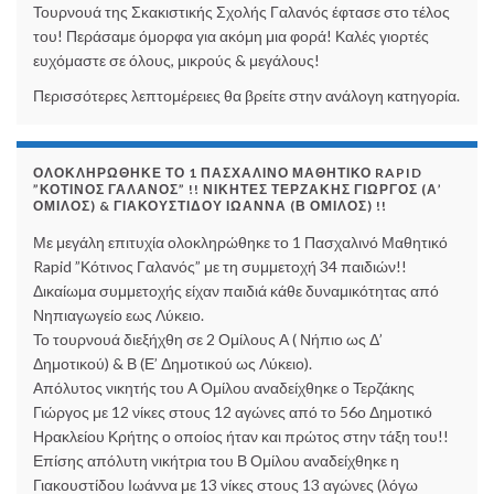
Τουρνουά της Σκακιστικής Σχολής Γαλανός έφτασε στο τέλος
του! Περάσαμε όμορφα για ακόμη μια φορά! Καλές γιορτές
ευχόμαστε σε όλους, μικρούς & μεγάλους!
Περισσότερες λεπτομέρειες θα βρείτε στην ανάλογη κατηγορία.
ΟΛΟΚΛΗΡΏΘΗΚΕ ΤΟ 1 ΠΑΣΧΑΛΙΝΌ ΜΑΘΗΤΙΚΌ RAPID
”ΚΌΤΙΝΟΣ ΓΑΛΑΝΌΣ” !! ΝΙΚΗΤΈΣ ΤΕΡΖΆΚΗΣ ΓΙΏΡΓΟΣ (Α’
ΌΜΙΛΟΣ) & ΓΙΑΚΟΥΣΤΊΔΟΥ ΙΩΆΝΝΑ (Β ΌΜΙΛΟΣ) !!
Με μεγάλη επιτυχία ολοκληρώθηκε το 1 Πασχαλινό Μαθητικό
Rapid ”Κότινος Γαλανός” με τη συμμετοχή 34 παιδιών!!
Δικαίωμα συμμετοχής είχαν παιδιά κάθε δυναμικότητας από
Νηπιαγωγείο εως Λύκειο.
Το τουρνουά διεξήχθη σε 2 Ομίλους Α ( Νήπιο ως Δ’
Δημοτικού) & Β (Ε’ Δημοτικού ως Λύκειο).
Απόλυτος νικητής του Α Ομίλου αναδείχθηκε ο Τερζάκης
Γιώργος με 12 νίκες στους 12 αγώνες από το 56ο Δημοτικό
Ηρακλείου Κρήτης ο οποίος ήταν και πρώτος στην τάξη του!!
Επίσης απόλυτη νικήτρια του Β Ομίλου αναδείχθηκε η
Γιακουστίδου Ιωάννα με 13 νίκες στους 13 αγώνες (λόγω