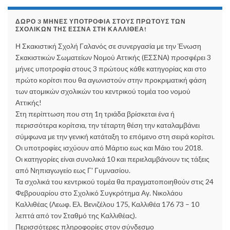
ΔΏΡΟ 3 ΜΉΝΕΣ ΥΠΟΤΡΟΦΊΑ ΣΤΟΥΣ ΠΡΏΤΟΥΣ ΤΩΝ
ΣΧΟΛΙΚΏΝ ΤΗΣ ΕΣΣΝΑ ΣΤΗ ΚΑΛΛΙΘΈΑ!
Η Σκακιστική Σχολή Γαλανός σε συνεργασία με την Ένωση
Σκακιστικών Σωματείων Νομού Αττικής (ΕΣΣΝΑ) προσφέρει 3
μήνες υποτροφία στους 3 πρώτους κάθε κατηγορίας και στο
πρώτο κορίτσι που θα αγωνιστούν στην προκριματική φάση
των ατομικών σχολικών του κεντρικού τομέα τοο νομού
Αττικής!
Στη περίπτωση που στη 1η τριάδα βρίσκεται ένα ή
περισσότερα κορίτσια, την τέταρτη θέση την καταλαμβάνει
σύμφωνα με την γενική κατάταξη το επόμενο στη σειρά κορίτσι.
Οι υποτροφίες ισχύουν από Μάρτιο εως και Μάιο του 2018.
Οι κατηγορίες είναι συνολικά 10 και περιελαμβάνουν τις τάξεις
από Νηπιαγωγείο εως Γ' Γυμνασίου.
Τα σχολικά του κεντρικού τομέα θα πραγματοποιηθούν στις 24
Φεβρουαρίου στο Σχολικό Συγκρότημα Αγ. Νικολάου
Καλλιθέας (Λεωφ. Ελ. Βενιζέλου 175, Καλλιθέα 176 73 – 10
λεπτά από τον Σταθμό της Καλλιθέας).
Περισσότερες πληροφορίες στον σύνδεσμο