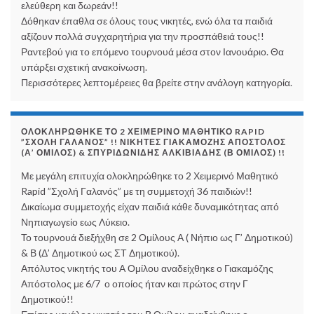
ελεύθερη και δωρεάν!!
Δόθηκαν έπαθλα σε όλους τους νικητές, ενώ όλα τα παιδιά
αξίζουν πολλά συγχαρητήρια για την προσπάθειά τους!!
Ραντεβού για το επόμενο τουρνουά μέσα στον Ιανουάριο. Θα
υπάρξει σχετική ανακοίνωση.
Περισσότερες λεπτομέρειες θα βρείτε στην ανάλογη κατηγορία.
ΟΛΟΚΛΗΡΏΘΗΚΕ ΤΟ 2 ΧΕΙΜΕΡΙΝΌ ΜΑΘΗΤΙΚΌ RAPID
”ΣΧΟΛΉ ΓΑΛΑΝΌΣ” !! ΝΙΚΗΤΈΣ ΓΙΑΚΑΜΌΖΗΣ ΑΠΌΣΤΟΛΟΣ
(Α’ ΌΜΙΛΟΣ) & ΣΠΥΡΙΔΩΝΊΔΗΣ ΑΛΚΙΒΙΆΔΗΣ (Β ΌΜΙΛΟΣ) !!
Με μεγάλη επιτυχία ολοκληρώθηκε το 2 Χειμερινό Μαθητικό
Rapid ”Σχολή Γαλανός” με τη συμμετοχή 36 παιδιών!!
Δικαίωμα συμμετοχής είχαν παιδιά κάθε δυναμικότητας από
Νηπιαγωγείο εως Λύκειο.
Το τουρνουά διεξήχθη σε 2 Ομίλους Α ( Νήπιο ως Γ’ Δημοτικού)
& Β (Δ’ Δημοτικού ως ΣΤ Δημοτικού).
Απόλυτος νικητής του Α Ομίλου αναδείχθηκε ο Γιακαμόζης
Απόστολος με 6/7 ο οποίος ήταν και πρώτος στην Γ
Δημοτικού!!